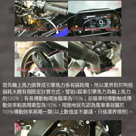
首先輪上馬力換算成引擎馬力系有損耗嘅，所以業界對於咧個
損耗大概有個既定計算方式。譬如4驅車引擎馬力為輪上馬力
的120%；有長傳動軸嘅後驅車為115%；前驅車短傳動軸或傳
動效率較高嘅車型為110%，咁我哋就先認為電單車就屬於
110%傳動效率高嘅一類(以上數值並不嚴謹，只係業界慣例)。