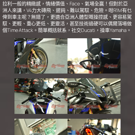
拉利一般的精緻感，情緒價值、Face、氣場全贏！但對於亞
洲人來講，V4力大磚飛、遲鈍、難以駕馭、危險。咁R1M有乜
俾到車主呢？無錯了，更適合亞洲人體型嘅操控感、更容易駕
馭、更輕、重心更低、更靈活，甚至技術過硬可以偶爾落場做
個Time Attack。簡單概括就系，社交Ducati，操車Yamaha。