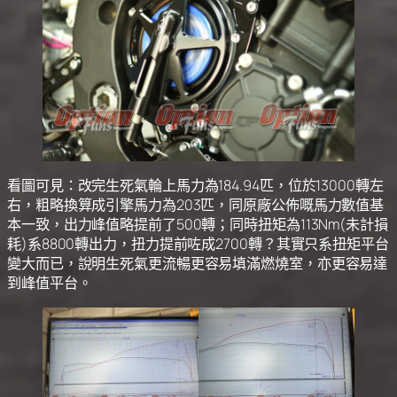
看圖可見：改完生死氣輪上馬力為184.94匹，位於13000轉左
右，粗略換算成引擎馬力為203匹，同原廠公佈嘅馬力數值基
本一致，出力峰值略提前了500轉；同時扭矩為113Nm(未計損
耗)系8800轉出力，扭力提前咗成2700轉？其實只系扭矩平台
變大而已，說明生死氣更流暢更容易填滿燃燒室，亦更容易達
到峰值平台。