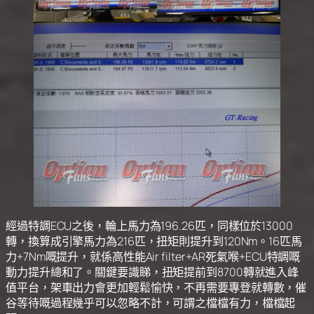
經過特調ECU之後，輪上馬力為196.26匹，同樣位於13000
轉，換算成引擎馬力為216匹，扭矩則提升到120Nm。16匹馬
力+7Nm嘅提升，就係高性能Air filter+AR死氣喉+ECU特調嘅
動力提升總和了。關鍵要識睇，扭矩提前到8700轉就進入峰
值平台，架車出力會更加輕鬆愉快，不再需要專登就轉數，催
谷等待嘅過程幾乎可以忽略不計，可謂之檔檔有力，檔檔起