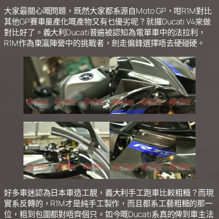
大家最關心嘅問題，既然大家都系源自Moto GP，咁R1M對比
其他GP賽車量產化嘅產物又有乜優劣呢？就攞Ducati V4來做
對比好了。義大利Ducati普遍被認知為電單車中的法拉利，
R1M作為東瀛陣營中的挑戰者，劍走偏鋒選擇唔去硬碰硬。
好多車迷認為日本車造工靚，義大利手工跑車比較粗糙？而現
實系反轉的，R1M才是純手工製作，而且都系工藝粗糙的那一
位，粗到包圍都對唔齊個只。如今嘅Ducati系真的俾到車主法