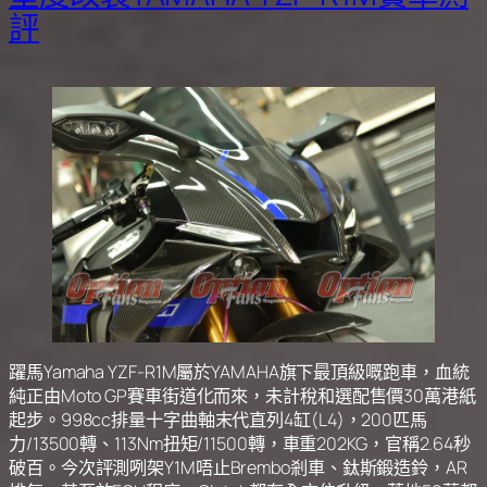
評
躍馬Yamaha YZF-R1M屬於YAMAHA旗下最頂級嘅跑車，血統
純正由Moto GP賽車街道化而來，未計稅和選配售價30萬港紙
起步。998cc排量十字曲軸末代直列4缸(L4)，200匹馬
力/13500轉、113Nm扭矩/11500轉，車重202KG，官稱2.64秒
破百。今次評測咧架Y1M唔止Brembo剎車、鈦斯鍛造鈴，AR