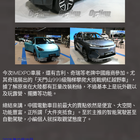
今次IMEXPO車展，還有吉利、奇瑞等老牌中國廠商參加。尤
其奇瑞展出的「天門山999級階梯攀爬大挑戰網紅越野車」，
據了解原來在大陸都有巨量改裝粉絲，不過基本上是玩外觀以
及玩露營、擺攤等功能。
總結來講，中國電動車目前最大的賣點依然是便宜、大空間、
功能豐富，正所謂「大件夾抵食」。至於主推的智能駕駛甚至
自動駕駛，小編個人就採取觀望態度了。
2025年12月18日