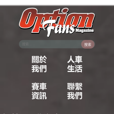
跳
至
主
要
內
容
搜索