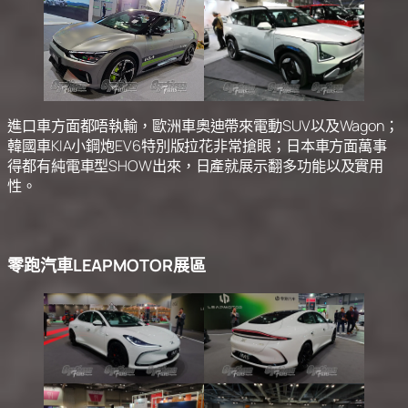
進口車方面都唔執輸，歐洲車奧迪帶來電動SUV以及Wagon；
韓國車KIA小鋼炮EV6特別版拉花非常搶眼；日本車方面萬事
得都有純電車型SHOW出來，日產就展示翻多功能以及實用
性。
零跑汽車LEAPMOTOR展區