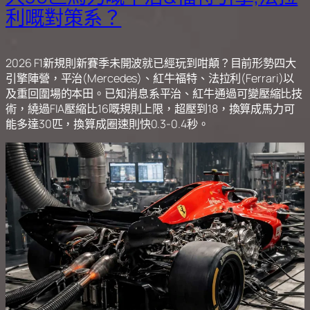
利嘅對策系？
2026 F1新規則新賽季未開波就已經玩到咁顛？目前形勢四大
引擎陣營，平治(Mercedes)、紅牛福特、法拉利(Ferrari)以
及重回圍場的本田。已知消息系平治、紅牛通過可變壓縮比技
術，繞過FIA壓縮比16嘅規則上限，超壓到18，換算成馬力可
能多達30匹，換算成圈速則快0.3-0.4秒。