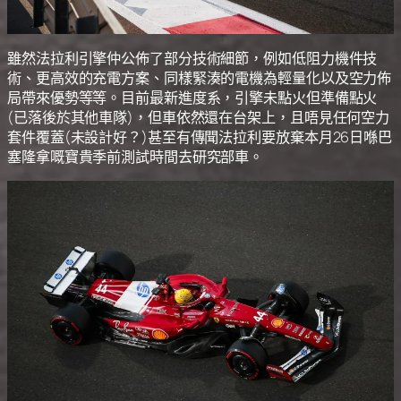
雖然法拉利引擎仲公佈了部分技術細節，例如低阻力機件技
術、更高效的充電方案、同樣緊湊的電機為輕量化以及空力佈
局帶來優勢等等。目前最新進度系，引擎未點火但準備點火
(已落後於其他車隊)，但車依然還在台架上，且唔見任何空力
套件覆蓋(未設計好？)甚至有傳聞法拉利要放棄本月26日喺巴
塞隆拿嘅寶貴季前測試時間去研究部車。