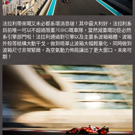
法拉利帶來嘅又未必都系壞消息啵！其中最大利好，法拉利系
目前唯一可以不超過限重768KG嘅車隊，當然減重嘅功臣必然
系引擎部門啦！法拉利通過對引擎以及主要系波箱箱體、波箱
外殼等結構大動干戈，做到唔單止波箱大幅輕量化，同時做到
波箱尺寸非常緊緻，為空氣動力佈局讓出了更大窗口，未來可
期！