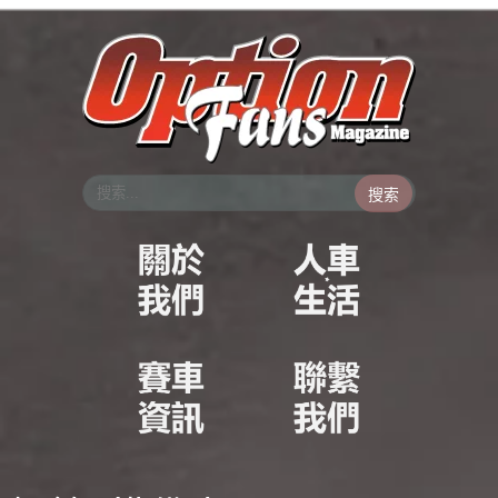
跳
至
主
要
內
容
搜索