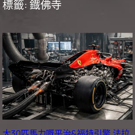
標籤:
鐡佛寺
大30匹馬力嘅平治&福特引擎,法拉