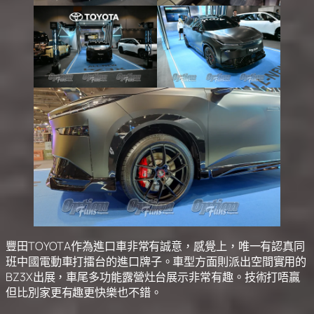
豐田TOYOTA作為進口車非常有誠意，感覺上，唯一有認真同
班中國電動車打擂台的進口牌子。車型方面則派出空間實用的
BZ3X出展，車尾多功能露營灶台展示非常有趣。技術打唔贏
但比別家更有趣更快樂也不錯。