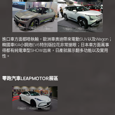
進口車方面都唔執輸，歐洲車奧迪帶來電動SUV以及Wagon；
韓國車KIA小鋼炮EV6特別版拉花非常搶眼；日本車方面萬事
得都有純電車型SHOW出來，日產就展示翻多功能以及實用
性。
零跑汽車LEAPMOTOR展區