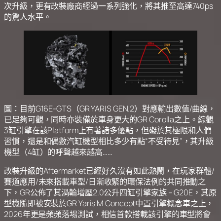
次升級，更有改裝廠商經過一系列強化，將其推至高達740ps
的驚人水平。
圖：目前G16E-GTS（GR YARIS GEN.2）對應輸出數值/曲線，
已足夠可觀，同時亦裝備於車身更大的GR Corolla之上。綜觀
3缸引擎在該Platform上有著諸多優點，但礙於其極限和人們
習慣，還是和偶數汽缸機型相比多少有點“不受待見”，其升級
機型（4缸）的呼聲越來越高……
改裝升級的Aftermarket已經好久沒有如此熱鬧，在玩家群體/
賽道應用/未來搭載車型/日漸收緊的環保法例的共同推動之
下，GR公佈了其渦輪增壓2.0公升四缸引擎家族 – G20E，其原
型機隨即被安裝於GR Yaris M Concept中置引擎概念車之上，
2026年更是頻頻落場測試，相信首款搭載該引擎的車型將會