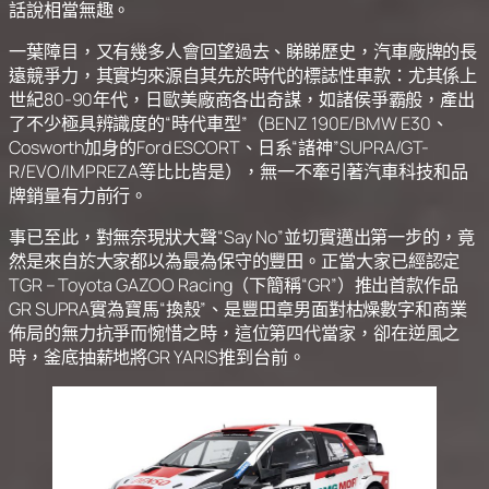
話說相當無趣。
一葉障目，又有幾多人會回望過去、睇睇歷史，汽車廠牌的長
遠競爭力，其實均來源自其先於時代的標誌性車款：尤其係上
世紀80-90年代，日歐美廠商各出奇謀，如諸侯爭霸般，產出
了不少極具辨識度的“時代車型”（BENZ 190E/BMW E30、
Cosworth加身的Ford ESCORT、日系“諸神”SUPRA/GT-
R/EVO/IMPREZA等比比皆是），無一不牽引著汽車科技和品
牌銷量有力前行。
事已至此，對無奈現狀大聲“Say No”並切實邁出第一步的，竟
然是來自於大家都以為最為保守的豐田。正當大家已經認定
TGR – Toyota GAZOO Racing（下簡稱“GR”）推出首款作品
GR SUPRA實為寶馬“換殼”、是豐田章男面對枯燥數字和商業
佈局的無力抗爭而惋惜之時，這位第四代當家，卻在逆風之
時，釜底抽薪地將GR YARIS推到台前。