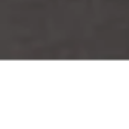
來自中國廣西省柳州地區的五菱汽車，一個以一己之力抗衡日
本K-Car文化的存在。這個單一品牌全球銷量大於日本所有品
牌K-Car銷量的總和，即使就連小編都感覺到五菱汽車的設計
過於世俗，大陸更加笑稱為「老頭樂」，但是銷量同埋價格硬
實力就擺在當前，不得不佩服。
廣汽GAC展區