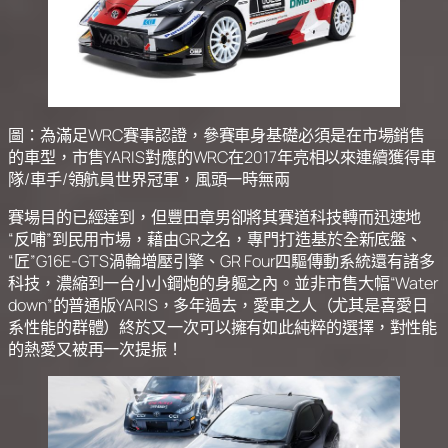
圖：為滿足WRC賽事認證，參賽車身基礎必須是在市場銷售
的車型，市售YARIS對應的WRC在2017年亮相以來連續獲得車
隊/車手/領航員世界冠軍，風頭一時無兩
賽場目的已經達到，但豐田章男卻將其賽道科技轉而迅速地
“反哺”到民用市場，藉由GR之名，專門打造基於全新底盤、
“匠”G16E-GTS渦輪增壓引擎、GR Four四驅傳動系統還有諸多
科技，濃縮到一台小小鋼炮的身軀之內。並非市售大幅“Water
down”的普通版YARIS，多年過去，愛車之人（尤其是喜愛日
系性能的群體）終於又一次可以擁有如此純粹的選擇，對性能
的熱愛又被再一次提振！