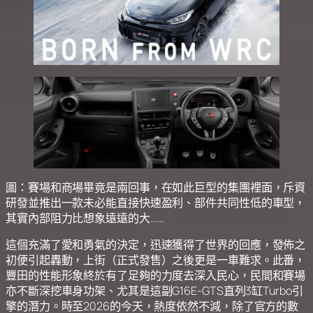
圖：賽場和商場畢竟是兩回事，在如此巨型的集團裡面，斥資
研發並推出一款未必能直接快速盈利、部件共同性低的車型，
其實內部阻力比想象遠遠的大……
這個充滿了愛和勇氣的決定，迅速獲得了世界的回應，發佈之
初便引起轟動，上街（正式發售）之後更是一車難求。此番，
豐田的性能形象終於有了足夠的力度去深入民心，民間和賽場
亦不斷深挖車身功架、尤其是這副G16E-GTS直列3缸Turbo引
擎的潛力。時至2026的今天，熱度依然不減，除了官方的數