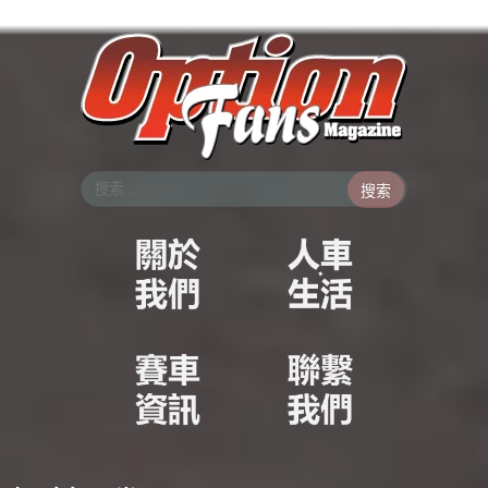
跳
至
主
要
內
容
搜索