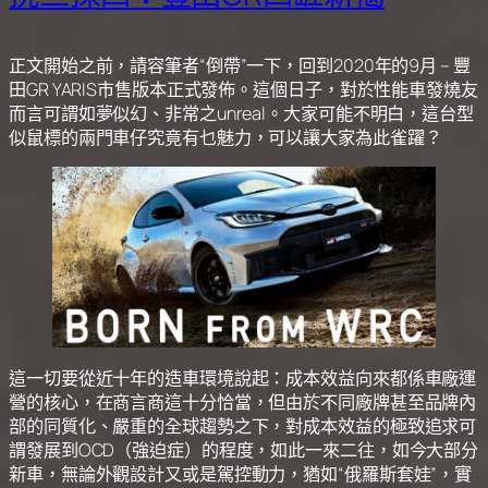
正文開始之前，請容筆者“倒帶”一下，回到2020年的9月 – 豐
田GR YARIS市售版本正式發佈。這個日子，對於性能車發燒友
而言可謂如夢似幻、非常之unreal。大家可能不明白，這台型
似鼠標的兩門車仔究竟有乜魅力，可以讓大家為此雀躍？
這一切要從近十年的造車環境說起：成本效益向來都係車廠運
營的核心，在商言商這十分恰當，但由於不同廠牌甚至品牌內
部的同質化、嚴重的全球趨勢之下，對成本效益的極致追求可
謂發展到OCD（強迫症）的程度，如此一來二往，如今大部分
新車，無論外觀設計又或是駕控動力，猶如“俄羅斯套娃”，實