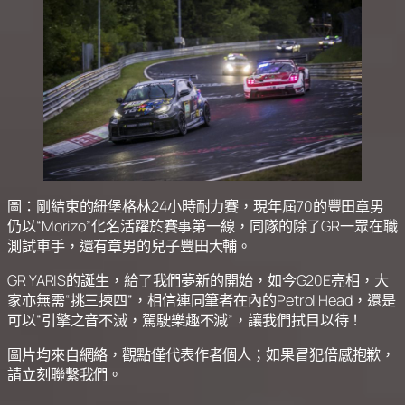
圖：剛結束的紐堡格林24小時耐力賽，現年屆70的豐田章男
仍以“Morizo”化名活躍於賽事第一線，同隊的除了GR一眾在職
測試車手，還有章男的兒子豐田大輔。
GR YARIS的誕生，給了我們夢新的開始，如今G20E亮相，大
家亦無需“挑三揀四”，相信連同筆者在內的Petrol Head，還是
可以“引擎之音不滅，駕駛樂趣不減”，讓我們拭目以待！
圖片均來自網絡，觀點僅代表作者個人；如果冒犯倍感抱歉，
請立刻聯繫我們。