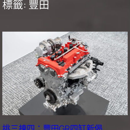
標籤:
豐田
挑三揀四：豐田GR四缸新偈