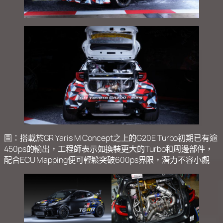
圖：搭載於GR Yaris M Concept之上的G20E Turbo初期已有逾
450ps的輸出，工程師表示如換裝更大的Turbo和周邊部件，
配合ECU Mapping便可輕鬆突破600ps界限，潛力不容小覷