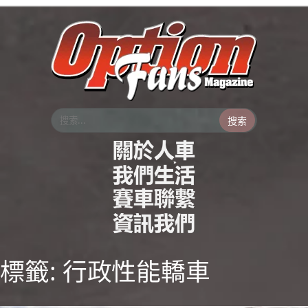
跳
至
主
要
內
容
搜索
標籤:
行政性能轎車