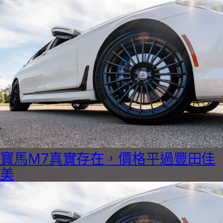
寶馬M7真實存在，價格平過豐田佳
美