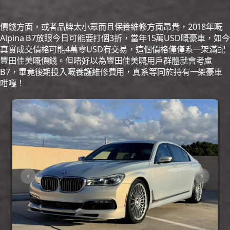
價錢方面，或者品牌太小眾而且保養維修方面昂貴，2018年嘅
Alpina B7放眼今日可能要打個3折，當年15萬USD嘅豪車，如今
真實成交價格可能4萬零USD有交易，這個價格僅僅系一架滿配
豐田佳美嘅價錢。但唔好以為豐田佳美嘅用戶群體就會考慮
B7，畢竟後期投入嘅養護維修費用，真系等同於持有一架豪車
咁嘎！