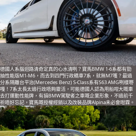
德國人系腦迴路清奇定真的心水清咧？寶馬BMW 1-6系都有勁
抽性能版M1-M6，而去到四門行政轎車7系，就無M7嚄？最過
分系隔離台平治(Mercedes Benz) S-Class系有S63 AMG咧樣嘢
嘎！7系太長太過行政唔夠靈活，可能德國人認為用船咁大嘅車
去打運動性能牌，有損BMW駕駛者之車嘅企業形象，不過前千
祈唔好忘記，寶馬嘅授權經銷以及改裝品牌Alpina未必會咁霖。