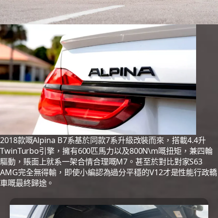
2018款嘅Alpina B7系基於同款7系升級改裝而來，搭載4.4升
TwinTurbo引擎，擁有600匹馬力以及800N\m嘅扭矩，兼四輪
驅動，賬面上就系一架合情合理嘅M7。甚至於對比對家S63
AMG完全無得輸，即使小編認為過分平穩的V12才是性能行政轎
車嘅最終歸途。