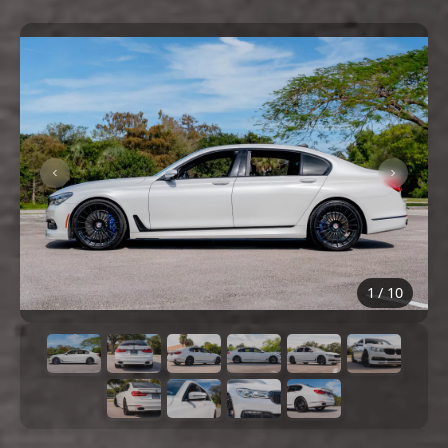
1
/
10