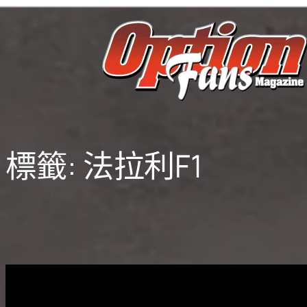
跳
至
主
要
內
容
標籤:
法拉利F1