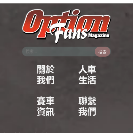
跳
至
主
要
內
容
搜索