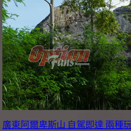
廣東阿爾卑斯山 自駕即達 兩種