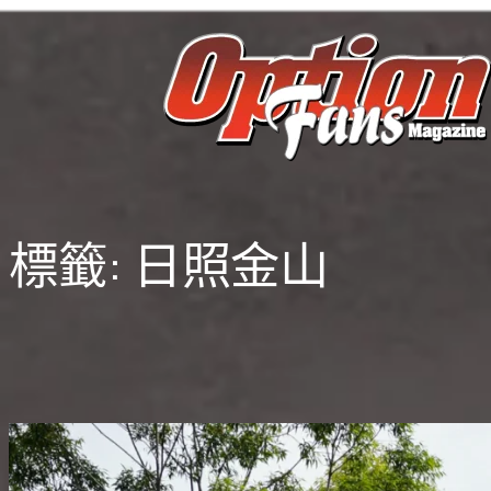
跳
至
主
要
內
容
標籤:
日照金山