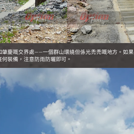
和肇慶嘅交界處——一個群山環繞但係光禿禿嘅地方。如
任何裝備，注意防雨防曬即可。