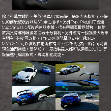
除了引擎本體外，基於“賽車化”嘅前提，底盤方面採用了ZF提
供的前後避震器以及STi柔性拉桿。另外Type RA沿用了源自
Cup Car Basic嘎後差速器本體，帶有明顯嘅散熱鰭片，這對
於高負荷運轉嘅後差速器十分有利。另外還有一個讓廣大舊車
主稍有“不適”嘅改動，TYPE RA車型原車支持“自動REV
MATCH”，可以實現自動降檔補油，生檔也更為平順；同時實
現全油門換檔。當然啦，一眾改裝達人都可以通過ECUTEK等
設備進行編寫程式，實現相關功能。