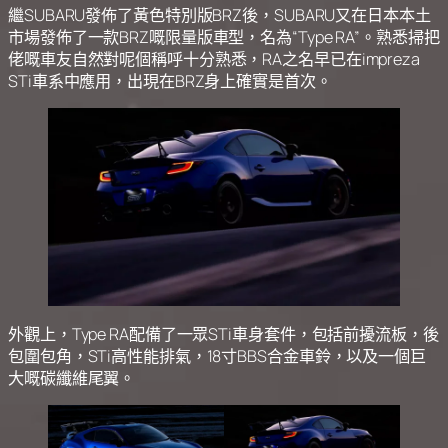
繼SUBARU發佈了黃色特別版BRZ後，SUBARU又在日本本土
市場發佈了一款BRZ嘅限量版車型，名為“Type RA”。熟悉掃把
佬嘅車友自然對呢個稱呼十分熟悉，RA之名早已在impreza
STi車系中應用，出現在BRZ身上確實是首次。
外觀上，Type RA配備了一眾STi車身套件，包括前擾流板，後
包圍包角，STi高性能排氣，18寸BBS合金車鈴，以及一個巨
大嘅碳纖維尾翼。