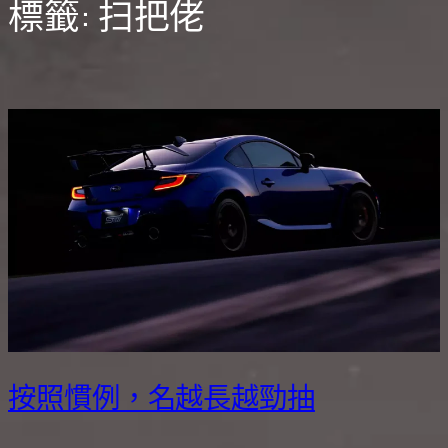
標籤:
扫把佬
按照慣例，名越長越勁抽