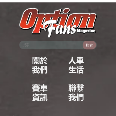
跳
至
主
要
內
容
搜索