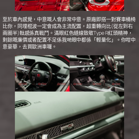
至於車內感覺，中意嘅人會非常中意。原廠即搭一對賽車桶椅
比你，同埋棍波一定會成為主流配置，超重轉向比(從左到右
兩圈半)軚感係真戰鬥。滿眼紅色縫線致敬Type R紅頭精神，
剩餘嘅廉價或者配置不足係我哋眼中都係「輕量化」。你咁中
意豪華，去買歐洲車囉。