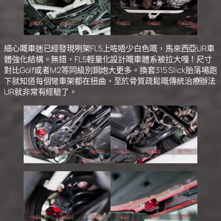
細心嘅車迷已經發現咧架FL5上咗唔少白色嘅，馬來西亞UR車
體強化結構。無錯，FL5輕量化設計嘅車體系被拉大嘎！尺寸
對比Golf或者M2等同級別鋼炮大更多。換套315 Slick胎落場跑
下就知道每個彎車架都在扭曲，至於骨質疏鬆嘅傳統治療辦法
UR就非常有經驗了。