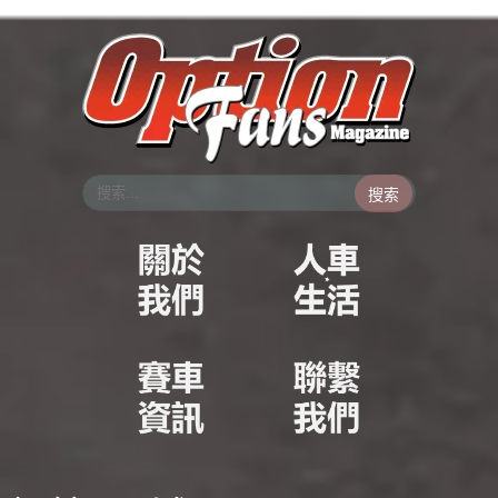
跳
至
主
要
內
容
搜索