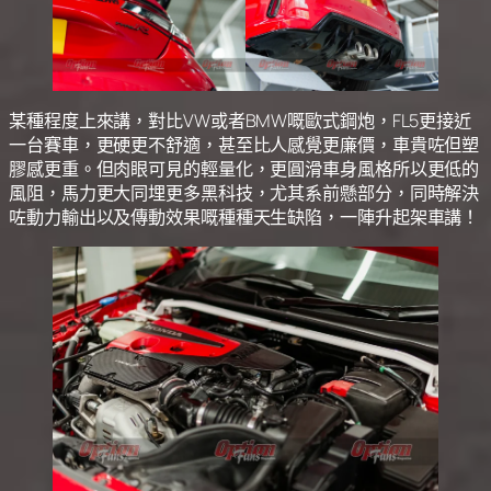
某種程度上來講，對比VW或者BMW嘅歐式鋼炮，FL5更接近
一台賽車，更硬更不舒適，甚至比人感覺更廉價，車貴咗但塑
膠感更重。但肉眼可見的輕量化，更圓滑車身風格所以更低的
風阻，馬力更大同埋更多黑科技，尤其系前懸部分，同時解決
咗動力輸出以及傳動效果嘅種種天生缺陷，一陣升起架車講！