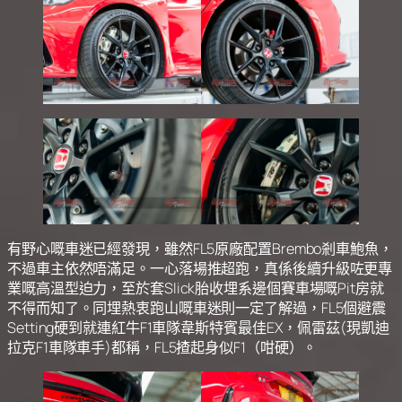
有野心嘅車迷已經發現，雖然FL5原廠配置Brembo剎車鮑魚，
不過車主依然唔滿足。一心落場推超跑，真係後續升級咗更專
業嘅高溫型迫力，至於套Slick胎收埋系邊個賽車場嘅Pit房就
不得而知了。同埋熱衷跑山嘅車迷則一定了解過，FL5個避震
Setting硬到就連紅牛F1車隊韋斯特賓最佳EX，佩雷茲(現凱迪
拉克F1車隊車手)都稱，FL5揸起身似F1（咁硬）。