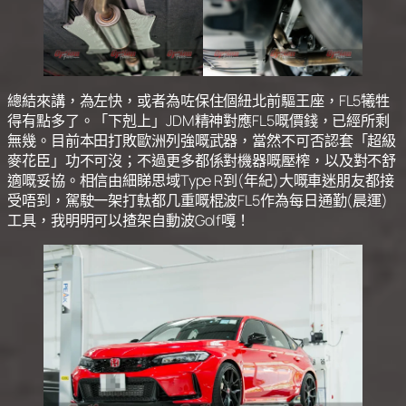
總結來講，為左快，或者為咗保住個紐北前驅王座，FL5犧牲
得有點多了。「下剋上」JDM精神對應FL5嘅價錢，已經所剩
無幾。目前本田打敗歐洲列強嘅武器，當然不可否認套「超級
麥花臣」功不可沒；不過更多都係對機器嘅壓榨，以及對不舒
適嘅妥協。相信由細睇思域Type R到(年紀)大嘅車迷朋友都接
受唔到，駕駛一架打軚都几重嘅棍波FL5作為每日通勤(晨運)
工具，我明明可以揸架自動波Golf嘎！