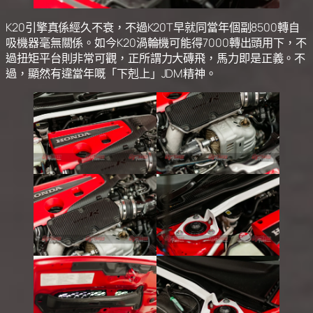
K20引擎真係經久不衰，不過K20T早就同當年個副8500轉自
吸機器毫無關係。如今K20渦輪機可能得7000轉出頭用下，不
過扭矩平台則非常可觀，正所謂力大磚飛，馬力即是正義。不
過，顯然有違當年嘅「下剋上」JDM精神。