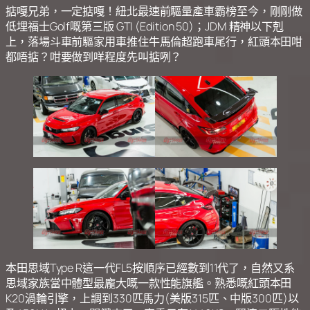
掂嘎兄弟，一定掂嘎！紐北最速前驅量產車霸榜至今，剛剛做
低埋福士Golf嘅第三版 GTI (Edition 50)；JDM 精神以下剋
上，落場斗車前驅家用車推住牛馬倫超跑車尾行，紅頭本田咁
都唔掂？咁要做到咩程度先叫掂咧？
本田思域Type R這一代FL5按順序已經數到11代了，自然又系
思域家族當中體型最龐大嘅一款性能旗艦。熟悉嘅紅頭本田
K20渦輪引擎，上調到330匹馬力(美版315匹、中版300匹)以