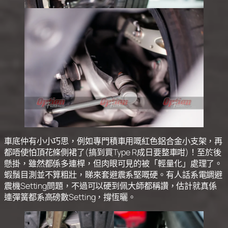
車底仲有小小巧思，例如專門積車用嘅紅色鋁合金小支架，再
都唔使怕頂花條側裙了(搞到買Type R成日要整車咁)！至於後
懸掛，雖然都係多連桿，但肉眼可見的被「輕量化」處理了。
蝦鬚目測並不算粗壯，睇來套避震系堅嘅硬。有人話系電調避
震機Setting問題，不過可以硬到佩大師都稱讚，估計就真係
連彈簧都系高磅數Setting，撐恆曬。