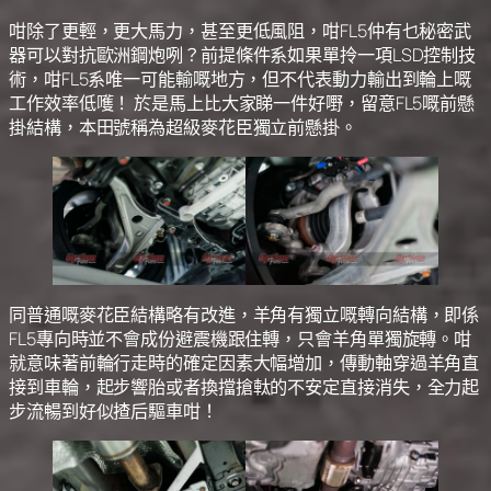
咁除了更輕，更大馬力，甚至更低風阻，咁FL5仲有乜秘密武
器可以對抗歐洲鋼炮咧？前提條件系如果單拎一項LSD控制技
術，咁FL5系唯一可能輸嘅地方，但不代表動力輸出到輪上嘅
工作效率低嚄！ 於是馬上比大家睇一件好嘢，留意FL5嘅前懸
掛結構，本田號稱為超級麥花臣獨立前懸掛。
同普通嘅麥花臣結構略有改進，羊角有獨立嘅轉向結構，即係
FL5專向時並不會成份避震機跟住轉，只會羊角單獨旋轉。咁
就意味著前輪行走時的確定因素大幅增加，傳動軸穿過羊角直
接到車輪，起步響胎或者換擋搶軚的不安定直接消失，全力起
步流暢到好似揸后驅車咁！