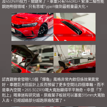
及450N/m扭力，關鍵來了，車重只有1440KG。緊湊二驅性能
鋼炮咧個領域，只有思域Type R做到最輕量最大化。
認真觀察會發現FL5個「爆龜」風格非常內斂但係效果異常
好，車體巨大但設計上反而預留了更多空間比四個車輪，而不
是車內空間。265 30ZR19嘅大寬胎顯得平平無奇，中意「下
剋上」嘅車迷有研究過，原廠葉子板就可以塞套315mm大寬胎
入去，已經超過部分超跑原廠配置了。