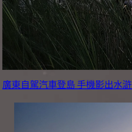
廣東自駕汽車登島 手機影出水滸大