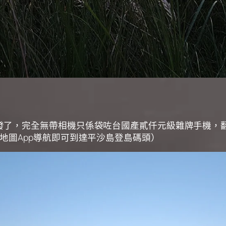
發了，完全無帶相機只係袋咗台國產貳仟元級雜牌手機，
地圖App導航即可到達平沙島登島碼頭）