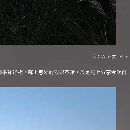
圖：Mann 文：Alex
翻來睇睇相，嘩！意外的效果不錯，於是馬上分享今次自