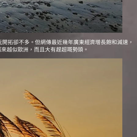
玩開拓卻不多。但網傳最近幾年廣東經濟增長飽和減速，
越來越似歐洲，而且大有趕超嘅勢頭。