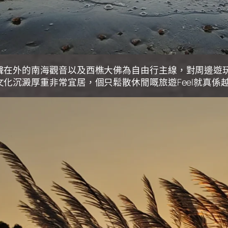
聲在外的南海觀音以及西樵大佛為自由行主線，對周邊遊
化沉澱厚重非常宜居，個只鬆散休閒嘅旅遊Feel就真係