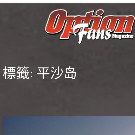
跳
至
主
要
內
容
標籤:
平沙岛