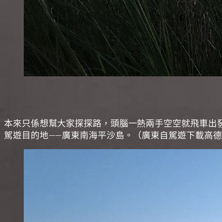
本來只係想幫大家探探路，頭腦一熱兩手空空就飛車出
駕遊目的地——廣東南海平沙島。（廣東自駕遊下載高德