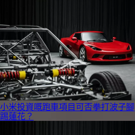
小米投資嘅跑車項目可否拳打波子腳
踢蓮花？