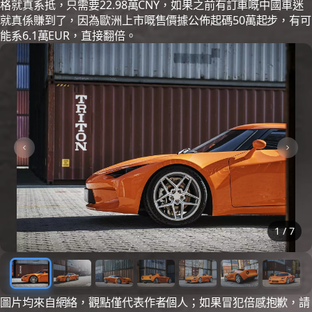
格就真系抵，只需要22.98萬CNY，如果之前有訂車嘅中國車迷
就真係賺到了，因為歐洲上市嘅售價據公佈起碼50萬起步，有可
能系6.1萬EUR，直接翻倍。
1
/
7
圖片均來自網絡，觀點僅代表作者個人；如果冒犯倍感抱歉，請