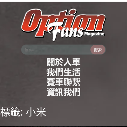
跳
至
主
要
內
容
搜索
標籤:
小米