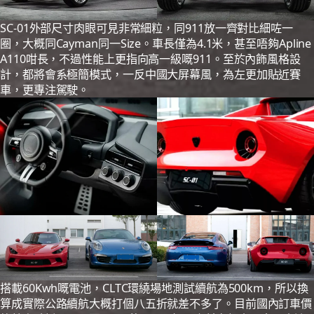
SC-01外部尺寸肉眼可見非常細粒，同911放一齊對比細咗一
圈，大概同Cayman同一Size。車長僅為4.1米，甚至唔夠Apline
A110咁長，不過性能上更指向高一級嘅911。至於內飾風格設
計，都將會系極簡模式，一反中國大屏幕風，為左更加貼近賽
車，更專注駕駛。
搭載60Kwh嘅電池，CLTC環繞場地測試續航為500km，所以換
算成實際公路續航大概打個八五折就差不多了。目前國內訂車價