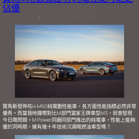
佔優
寶馬新發佈咗i4 M60純電動性能車，各方面性能指標必然非常
優秀。而當我哋攞嚟對比M部門當家王牌車型M3，就會發現
今日嘅問題。M Power同廠同部門推出的純電車，性能上能夠
優於同時期，擁有幾十年技術沉澱嘅燃油車型嗎？