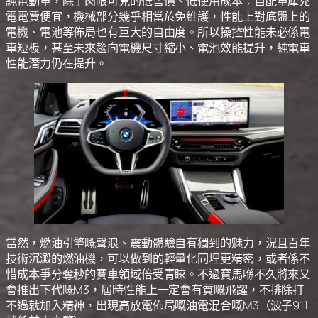
純電動車，除了肉眼可見的低售價、低使用成本：自配車庫充
電電費便宜，機械部分幾乎相當於免維護，性能上對底盤上的
電機、電池等佈局也有巨大的自由度。所以操控性能未必係電
車短板，甚至未來趨向電機尺寸縮小、電池效能提升，純電車
性能潛力仍在提升。
當然，燃油引擎嘅聲浪、震動體驗自有獨到的魅力，況且百年
技術沉澱的燃油機，可以做到的輕量化同埋更精密，或者係不
惜成本爭分奪秒的賽車領域倍受青睞。不過寶馬喺不久將來又
會推出下代嘅M3，屆時性能上一定會有質嘅飛躍，不排除打
不過就加入精神，出現高放電佈局嘅油電混合嘅M3（波子911