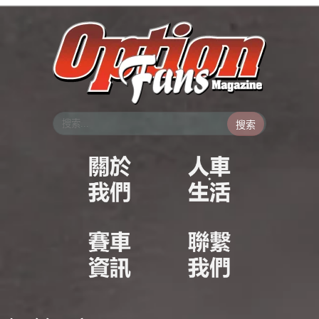
跳
至
主
要
內
容
搜索