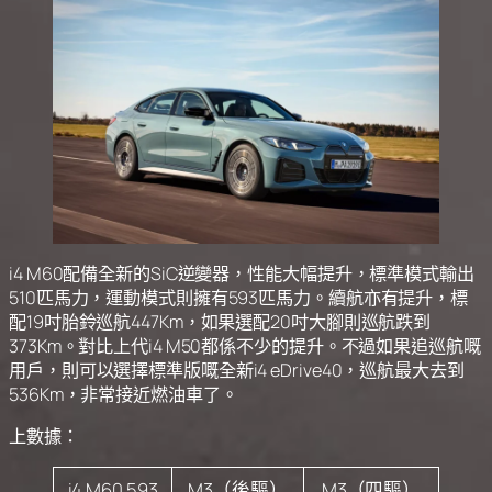
i4 M60配備全新的SiC逆變器，性能大幅提升，標準模式輸出
510匹馬力，運動模式則擁有593匹馬力。續航亦有提升，標
配19吋胎鈴巡航447Km，如果選配20吋大腳則巡航跌到
373Km。對比上代i4 M50都係不少的提升。不過如果追巡航嘅
用戶，則可以選擇標準版嘅全新i4 eDrive40，巡航最大去到
536Km，非常接近燃油車了。
上數據：
i4 M60 593
M3（後驅）
M3（四驅）