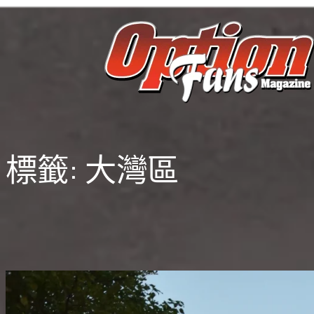
跳
至
主
要
內
容
標籤:
大灣區