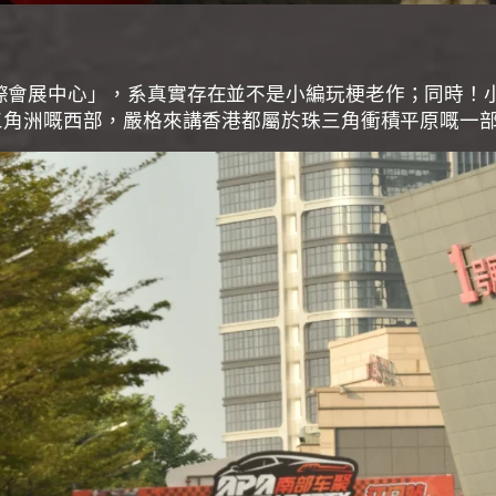
際會展中心」，系真實存在並不是小編玩梗老作；同時！
三角洲嘅西部，嚴格來講香港都屬於珠三角衝積平原嘅一