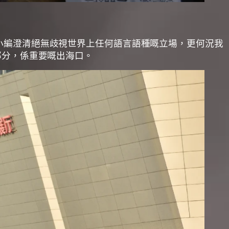
小編澄清絕無歧視世界上任何語言語種嘅立場，更何況我
部分，係重要嘅出海口。