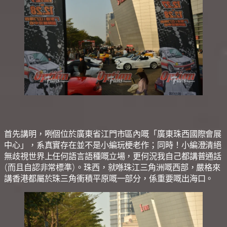
首先講明，咧個位於廣東省江門市區內嘅「廣東珠西國際會展
中心」，系真實存在並不是小編玩梗老作；同時！小編澄清絕
無歧視世界上任何語言語種嘅立場，更何況我自己都講普通話
(而且自認非常標準)。珠西，就喺珠江三角洲嘅西部，嚴格來
講香港都屬於珠三角衝積平原嘅一部分，係重要嘅出海口。