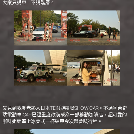
大家只講車，不講階層。
又見到我哋老熟人日本TEIN避震嘅SHOW CAR。不過咧台奇
瑞電動車ICAR已經重度改裝成為一部移動咖啡店，超可愛的
咖啡姐姐奉上冰美式一杯結束今次聚會嘅行程。