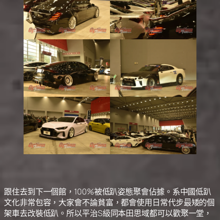
跟住去到下一個館，100%被低趴姿態聚會佔據。系中國低趴
文化非常包容，大家會不論貧富，都會使用日常代步最矮的個
架車去改裝低趴。所以平治S級同本田思域都可以歡聚一堂，