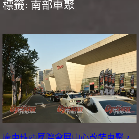
標籤:
南部車聚
廣東珠西國際會展中心改裝車聚，