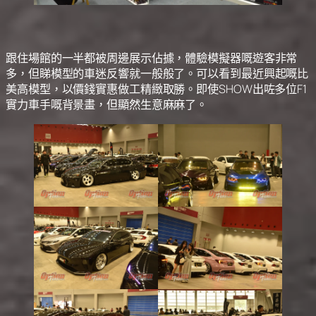
跟住場館的一半都被周邊展示佔據，體驗模擬器嘅遊客非常
多，但睇模型的車迷反響就一般般了。可以看到最近興起嘅比
美高模型，以價錢實惠做工精緻取勝。即使SHOW出咗多位F1
實力車手嘅背景畫，但顯然生意麻麻了。