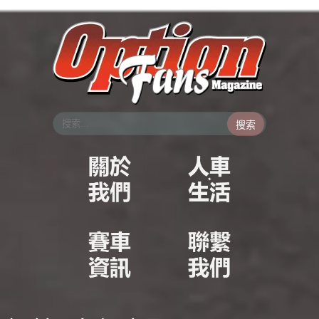
跳
至
主
要
內
容
搜索