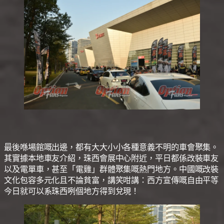
最後喺場館嘅出邊，都有大大小小各種意義不明的車會聚集。
其實據本地車友介紹，珠西會展中心附近，平日都係改裝車友
以及電單車，甚至「電雞」群體聚集嘅熱門地方。中國嘅改裝
文化包容多元化且不論貧富，講笑咁講：西方宣傳嘅自由平等
今日就可以系珠西咧個地方得到兌現！