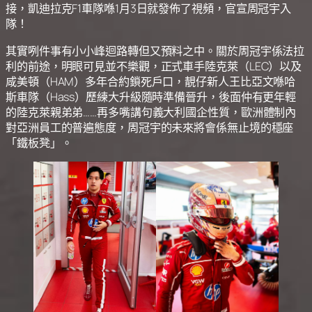
接，凱迪拉克F1車隊喺1月3日就發佈了視頻，官宣周冠宇入
隊！
其實咧件事有小小峰迴路轉但又預料之中。關於周冠宇係法拉
利的前途，明眼可見並不樂觀，正式車手陸克萊（LEC）以及
咸美頓（HAM）多年合約鎖死戶口，靚仔新人王比亞文喺哈
斯車隊（Hass）歷練大升級隨時準備晉升，後面仲有更年輕
的陸克萊親弟弟……再多嘴講句義大利國企性質，歐洲體制內
對亞洲員工的普遍態度，周冠宇的未來將會係無止境的穩座
「鐵板凳」。