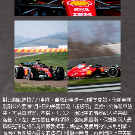
對比翻凱迪拉克F1車隊，雖然新車隊一切重零開始，但係車隊
剛剛公佈要喺2月8日的美國頂流「超級碗」直播中公佈新車塗
裝，可見車隊實力不俗。再加之，周冠宇的前經紀人格雷姆·
洛登（下左）直接擔任車隊領隊；坐擁佩雷斯、保達斯兩大最
頂級冠軍副將作為師傅教揸車；凱迪拉克使用的法拉利引擎，
而周擁有圍場內最多的法拉利模擬器時長；再有國際上中美關