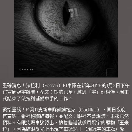
重磅消息！法拉利（Ferrari）F1車隊在新年2026的1月2日下午
官宣周冠宇離隊，配文：期約已至，感恩「宇」你相伴。周正
式結束了法拉利儲備車手的工作。
緊接重磅！F1第11支新車隊凱迪拉克（Cadillac），同日夜晚
官宣咗一張神秘貓貓海報，並配文：眼神不會說謊，未來已然
預料。有眼尖嘅車迷認出，這隻貓貓就係周冠宇的寵物「玉米
粒」，因為貓眼反光上出現了車號24！（周冠宇的車號）緊