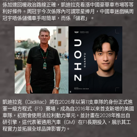
係加速回暖政治路線正確，凱迪拉克看漲中國豪華車市場等等
利好條件。周冠宇今次係隊內可謂眾星捧月，中國車迷戲稱周
冠宇唔係儲備車手咁簡單，而係「儲君」。
凱迪拉克（Cadillac）將在2026年以第11支車隊的身份正式進
軍一級方程式（F1）賽場，成為自2016年以來首支新增的美國
車隊，初期會使用法拉利動力單元，並計畫在2028年推出自
研引擎，這代表著通用汽車（GM）在F1長期投入，展示其工
程實力並拓展全球品牌影響力。