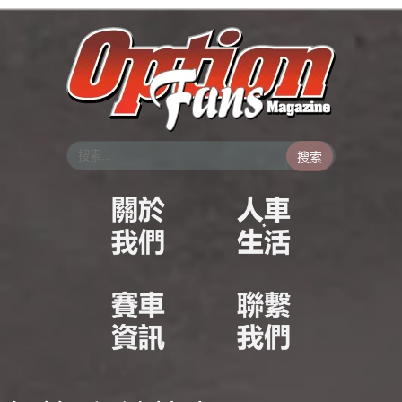
跳
至
主
要
內
容
搜索