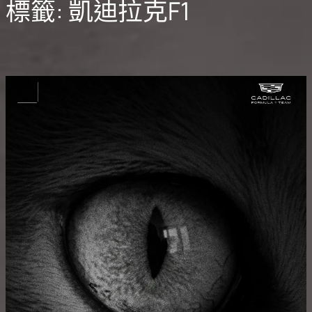
標籤:
凱迪拉克F1