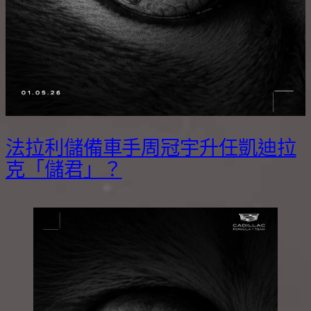
法拉利儲備車手周冠宇升任凱迪拉
克「儲君」？