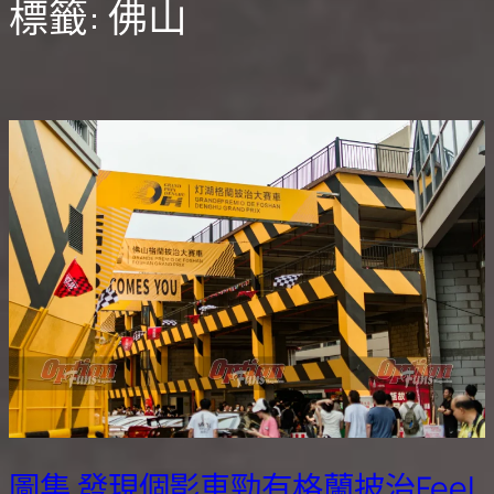
標籤:
佛山
圖集 發現個影車勁有格蘭披治Feel