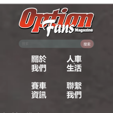
跳
至
主
要
內
容
搜索