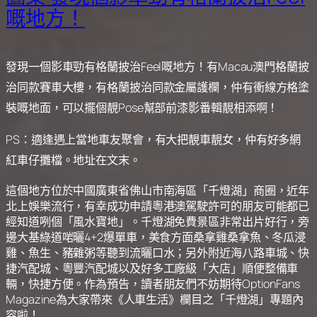
嘅地方！
發現一個影車勁有格蘭披治Feel嘅地方！有Macau澳門格蘭披
治同款賽車大樓，有格蘭披治同款金屬護欄，仲有衝線方格塗
裝嘅地面，可以擺個靚Pose幫部前漆影番輯靚相添啊！
PS：適逢遇上當地車友聚會，有大把靚車靚女，仲有好多網
紅車仔攤檔。地址在文末。
這個地方位於中國廣東省佛山市南海區「千燈湖」商圈，近年
北上娛樂流行，有幸成功申請粵港澳駕駛許可的朋友可能都已
經知道咧個「風水寶地」。千燈湖免費景區非常出片好行，旁
邊大基綠道啱曬4+2爆單車，美食方面桑拿雞桑拿魚、冬瓜浸
雞、魚生、豬雜粥等聽到流曬口水；另外附近海八路車城、快
捷汽配城、粵豐汽配城以及好多工廠級「大店」順便整備車
輛，快捷方便。作為預告，讀者朋友們不妨期待OptionFans
Magazine為大家帶來《人車生活》欄目之「千燈湖」專題內
容啦！