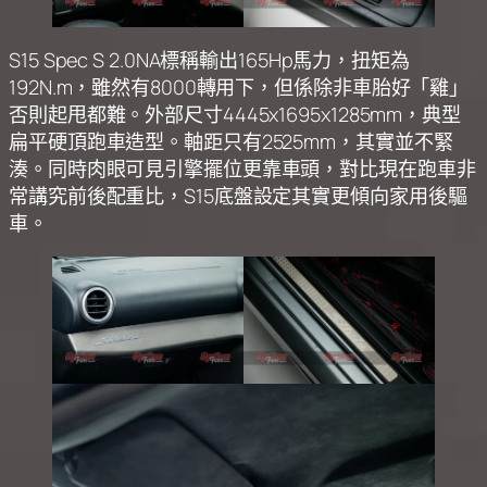
S15 Spec S 2.0NA標稱輸出165Hp馬力，扭矩為
192N.m，雖然有8000轉用下，但係除非車胎好「雞」
否則起甩都難。外部尺寸4445x1695x1285mm，典型
扁平硬頂跑車造型。軸距只有2525mm，其實並不緊
湊。同時肉眼可見引擎擺位更靠車頭，對比現在跑車非
常講究前後配重比，S15底盤設定其實更傾向家用後驅
車。