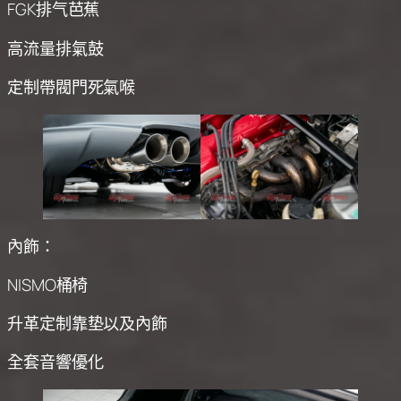
FGK排气芭蕉
高流量排氣鼓
定制帶閥門死氣喉
內飾：
NISMO桶椅
升革定制靠垫以及內飾
全套音響優化