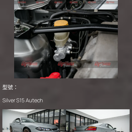
型號：
Silver S15 Autech