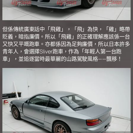
但係傳統廣東話中「飛雞」，「飛」為快，「雞」略帶
貶義，暗指廉價。所以「飛雞」的正確理解應該係一台
又快又平嘅跑車。亦都係因為足夠廉價，所以日本許多
青年人，會選擇Sliver跑車，作為「年輕人第一台跑
車」，並追逐當時最華麗的山路駕駛風格——飄移！