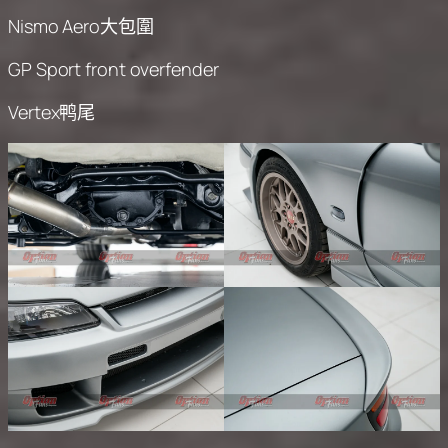
Nismo Aero大包圍
GP Sport front overfender
Vertex鸭尾