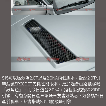
S15可以區分為2.0T以及2.0NA兩個版本，顯然2.0T引
擎編號SR20DET先係性能版本，更加適合山路飄移嘅
「狠角色」。而今日這台2.0NA，搭載編號為SR20DE
引擎。有留意開日產車系嘅車友會好熟悉，好多橫計日
產前驅車，都會搭載SR20開頭嘅引擎。