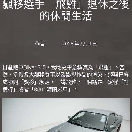
飄移選手「飛雞」退休之後
的休閒生活
作者：
2025 年 7 月 9 日
日產跑車Silver S15，我哋更中意稱其為「飛雞」。當
然，多得各大飄移賽事以及影視作品的渲染，飛雞已經
成功同「飄移」綁定，一講飛雞下一個話題一定係「打
橫行」或者「8000轉兩米車」。