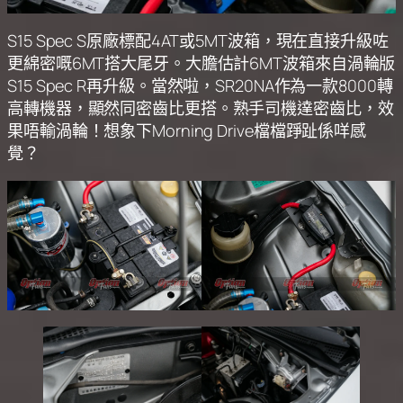
S15 Spec S原廠標配4AT或5MT波箱，現在直接升級咗
更綿密嘅6MT搭大尾牙。大膽估計6MT波箱來自渦輪版
S15 Spec R再升級。當然啦，SR20NA作為一款8000轉
高轉機器，顯然同密齒比更搭。熟手司機達密齒比，效
果唔輸渦輪！想象下Morning Drive檔檔踭趾係咩感
覺？