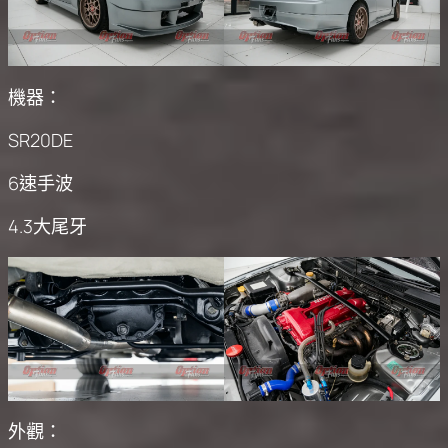
機器：
SR20DE
6速手波
4.3大尾牙
外觀：