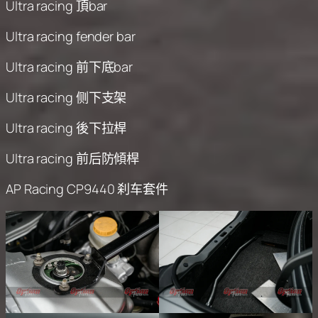
Ultra racing 頂bar
Ultra racing fender bar
Ultra racing 前下底bar
Ultra racing 侧下支架
Ultra racing 後下拉桿
Ultra racing 前后防傾桿
AP Racing CP9440 刹车套件