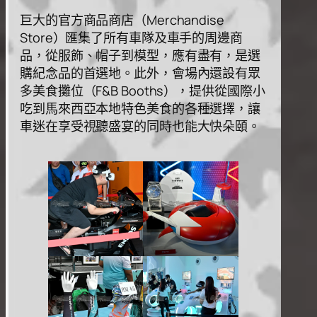
巨⼤的官⽅商品商店（Merchandise
Store）匯集了所有⾞隊及⾞⼿的周邊商
品，從服飾、帽⼦到模型，應有盡有，是選
購紀念品的⾸選地。此外，會場內還設有眾
多美⻝攤位（F&B Booths），提供從國際⼩
吃到⾺來西亞本地特⾊美⻝的各種選擇，讓
⾞迷在享受視聽盛宴的同時也能⼤快朵頤。