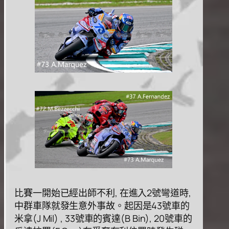
⽐賽⼀開始已經出師不利, 在進⼊2號彎道時,
中群⾞隊就發⽣意外事故。起因是43號⾞的
⽶拿(J Mil) , 33號⾞的賓達(B Bin), 20號⾞的