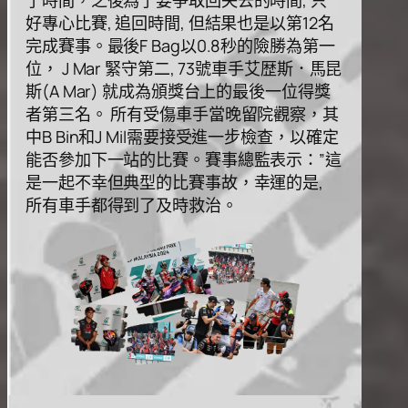
好專⼼⽐賽, 追回時間, 但結果也是以第12名
完成賽事。最後F Bag以0.8秒的險勝為第⼀
位， J Mar 緊守第⼆, 73號⾞⼿艾歴斯．⾺昆
斯(A Mar) 就成為頒獎台上的最後⼀位得獎
者第三名。 所有受傷⾞⼿當晚留院觀察，其
中B Bin和J Mil需要接受進⼀步檢查，以確定
能否參加下⼀站的⽐賽。賽事總監表⽰：”這
是⼀起不幸但典型的⽐賽事故，幸運的是,
所有⾞⼿都得到了及時救治。