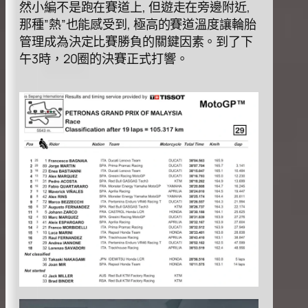
然⼩編不是跑在賽道上, 但遊⾛在旁邊附近,
那種”熱”也能感受到, 極⾼的賽道溫度讓輪胎
管理成為決定⽐賽勝負的關鍵因素。到了下
午3時，20圈的決賽正式打響。