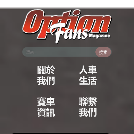
跳
至
主
要
內
容
搜索