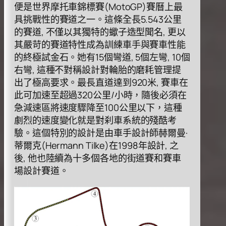
便是世界摩托⾞錦標賽(MotoGP)賽曆上最
具挑戰性的賽道之⼀。這條全⻑5.543公⾥
的賽道, 不僅以其獨特的蠍⼦造型聞名, 更以
其嚴苛的賽道特性成為訓練⾞⼿與賽⾞性能
的終極試⾦⽯。她有15個彎道, 5個左彎, 10個
右彎, 這種不對稱設計對輪胎的磨耗管理提
出了極⾼要求。最⻑直道達到920⽶, 賽⾞在
此可加速⾄超過320公⾥/⼩時，隨後必須在
急減速區將速度驟降⾄100公⾥以下，這種
劇烈的速度變化就是對刹⾞系統的殘酷考
驗。這個特別的設計是由⾞⼿設計師赫爾曼·
蒂爾克(Hermann Tilke)在1998年設計, 之
後, 他也陸續為⼗多個各地的街道賽和賽⾞
場設計賽道。