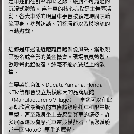
是⾞迷們在引擎轟鳴之餘，絕對不可錯過的
沉浸式體驗。 嘉年華的核⼼亮點是主舞臺活
動。各⼤⾞隊的明星⾞⼿會按預定時間表輪
流現⾝，參與訪談、問答環節以及與粉絲的
互動遊戲。
這都是⾞迷能近距離⽬睹偶像⾵采、獲取親
筆簽名或合影的⿈⾦機會。現場氣氛熱烈，
歡呼聲此起彼落，絲毫不遜於賽道上的激
情。
主要製造商如、Ducati, Yamaha, Honda,
KTM等都會設⽴規模龐⼤的品牌展館
（Manufacturer’s Village）。⾞迷可以在此
靜態欣賞最新款的市售超級摩托⾞和限量版
⾞型，甚⾄親⾝坐上去感受賽⾞的騎姿。許
多展區還設有摩托⾞電競模擬器，讓您體驗
當⼀回MotoGP⾞⼿的感覺。