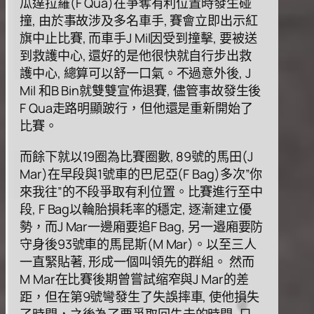
⽠達拉羅(F Qua)在爭奪有利位置時發⽣碰
撞, 由於事故涉及多名⾞⼿, 賽會⽴即出⽰紅
旗中⽌⽐賽, ⽽⾞⼿J Mil因受到撞擊, 要被送
到救護中⼼, 還好的是他很快就⾃⾏步出救
護中⼼, 總算可以舒⼀⼝氣。不過意外後, J
Mil 和B Bin就雙雙宣佈退賽, 儘管事故發⽣後
F Qua⾛路明顯跛⾏，但他還是重新開始了
⽐賽。
⽽餘下就以19圈為⽐賽圈數, 89號的⾺⽥(J
Mar)在早段與1號⾞的巴尼亞(F Bag)多次”你
來我往”的不段爭取有利位置。⽐賽進⾏⾄中
段, F Bag以輪胎損耗率的穩定, 逐漸建⽴優
勢，⽽J Mar⼀邊廂要追F Bag, 另⼀邉廂要防
守⾝後93號⾞的⾺昆斯(M Mar)。以⾄三⼈
⼀直緊貼著, 形成⼀個叫領先的群組。 然⽽
M Mar在⽐賽後期曾嘗試缩窄與J Mar的差
距，但在第9號彎發⽣了失誤摔⾞, 使他損失
了時間，之後為了要爭取回失去的時間, 只