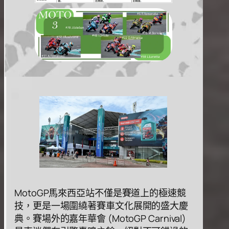
MotoGP⾺來西亞站不僅是賽道上的極速競
技，更是⼀場圍繞著賽⾞⽂化展開的盛⼤慶
典。賽場外的嘉年華會 (MotoGP Carnival)