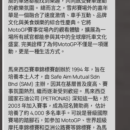
層的⾞迷都能找到樂趣，共同感受賽⾞運動
的歡樂氛圍。 總⽽⾔之，雪邦賽場外的嘉年
華是⼀個融合了速度激情、⾞⼿互動、品牌
⽂化與美⻝娛樂的綜合性慶典。它將
MotoGP賽事從場內的觀看體驗，擴展為⼀
場所有感官都能參與其中的全球摩托⾞⽂化
盛宴, 完美詮釋了為何MotoGP不僅是⼀項運
動，更是⼀種⽣活⽅式。
⾺來西亞賽⾞錦標賽創辦於 1994 年，旨在
培養本⼟⼈才，由 Safe Aim Mutual Sdn
Bhd (SAM) 主辦，因其在基層普及度⾼、賽
事氛圍熱烈, 繼⽽逐漸受到歡迎。 ⾺來西亞
國家⽯油公司 (PETRONAS) 深知這⼀點，於
2003 年加⼊賽事，成為冠名贊助商， 估計
培養了約 4,000 多名⾞⼿。可說是晉級國際
賽場的踏腳⽯，如參加 MotoGP、世界超級
摩托⾞錦標賽和亞洲公路賽等錦標賽，為⾺