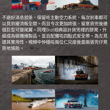
不過好消息就係，保留咗主動空力系統，每次剎車都可
以見到擾流板全開。而且今次更加誇張，留意貨兜後邊
個巨型可變尾翼。同埋Brat經典設計貨兜裡的膠凳，升
級成為碳纖維製品，並且配備咗四點式安全帶。為左見
證其實用性，視頻中仲穩咗兩位仁兄座後面兩張兜仔凳
原地燒胎。