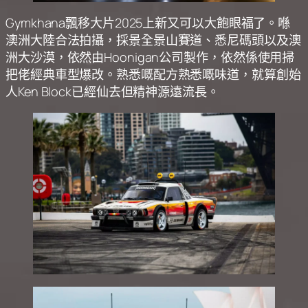
Gymkhana飄移大片2025上新又可以大飽眼福了。喺
澳洲大陸合法拍攝，採景全景山賽道、悉尼碼頭以及澳
洲大沙漠，依然由Hoonigan公司製作，依然係使用掃
把佬經典車型爆改。熟悉嘅配方熟悉嘅味道，就算創始
人Ken Block已經仙去但精神源遠流長。