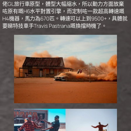
佬GL旅行車原型，體型大幅縮水，所以動力方面放棄
咗原有嘅H6水平對置引擎，而定制咗一款超高轉速嘅
H4機器，馬力為670匹。轉速可以上到9500+，具體就
要睇特技車手Travis Pastrana嘅換擋時機了。