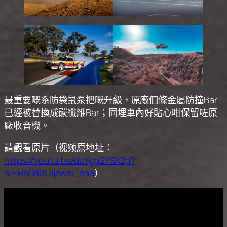
最重要嘅系防袋鼠泵把嘅升級，原廠個條金屬防撞Bar
已經被替換成碳纖維Bar；同埋車內好貼心咁保留咗原
廠收音機。
請觀看原片（视频原地址：
https://youtu.be/daYgg2YSA2g?
si=RsO80UIjswsi_eaa
）