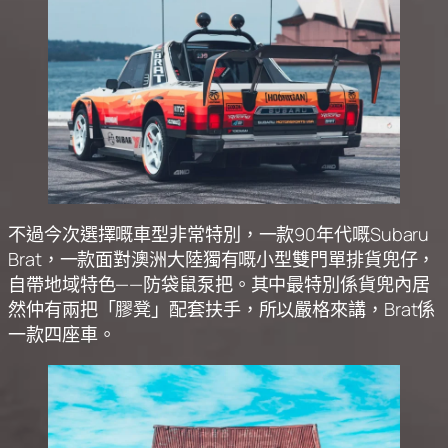
不過今次選擇嘅車型非常特別，一款90年代嘅Subaru
Brat，一款面對澳洲大陸獨有嘅小型雙門單排貨兜仔，
自帶地域特色——防袋鼠泵把。其中最特別係貨兜內居
然仲有兩把「膠凳」配套扶手，所以嚴格來講，Brat係
一款四座車。