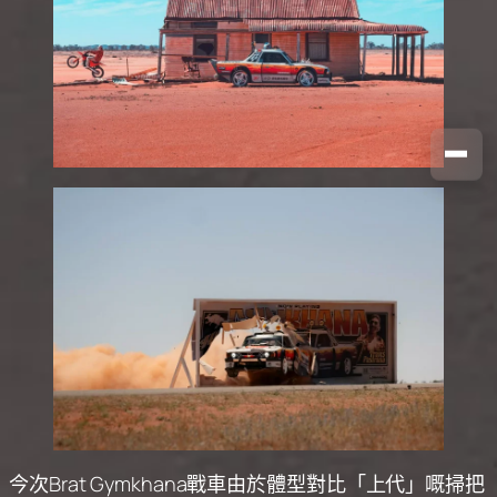
今次Brat Gymkhana戰車由於體型對比「上代」嘅掃把