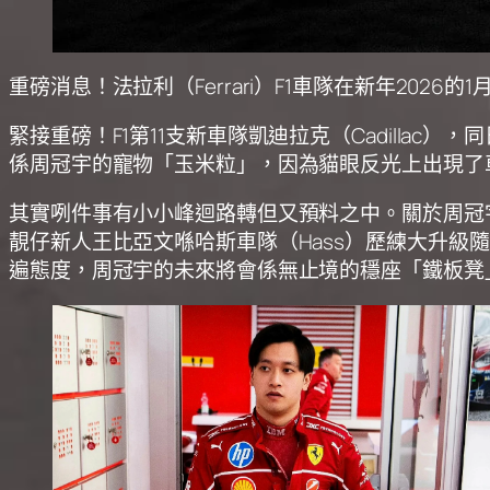
重磅消息！法拉利（Ferrari）F1車隊在新年2
緊接重磅！F1第11支新車隊凱迪拉克（Cadill
係周冠宇的寵物「玉米粒」，因為貓眼反光上出現了車
其實咧件事有小小峰迴路轉但又預料之中。關於周冠
靚仔新人王比亞文喺哈斯車隊（Hass）歷練大升級
遍態度，周冠宇的未來將會係無止境的穩座「鐵板凳