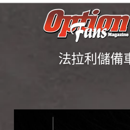
法拉利儲備