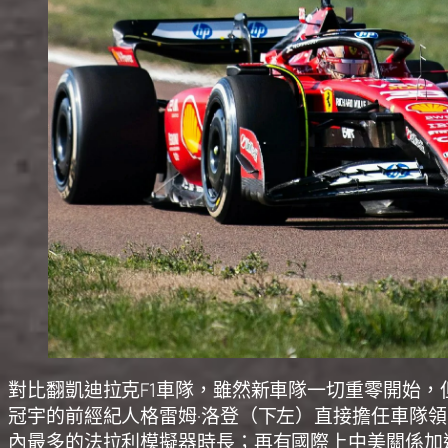
對比翻凱迪拉克F1車隊，雖然新車隊一切重零開始
冠宇的前經紀人格雷姆·洛登（下左）直接擔任車隊
內最多的法拉利模擬器時長；再有國際上中美關係加