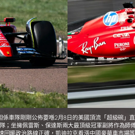
，但係車隊剛剛公佈要喺2月8日的美國頂流「超級碗」
領隊；坐擁佩雷斯、保達斯兩大最頂級冠軍副將作為師
速回暖政治路線正確，凱迪拉克看漲中國豪華車市場