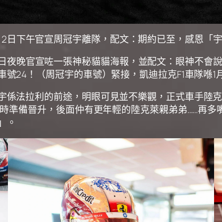
026的1月2日下午官宣周冠宇離隊，配文：期約已至，感
ac），同日夜晚官宣咗一張神秘貓貓海報，並配文：眼神
號24！（周冠宇的車號）緊接，凱迪拉克F1車隊喺1
宇係法拉利的前途，明眼可見並不樂觀，正式車手陸克萊
隨時準備晉升，後面仲有更年輕的陸克萊親弟弟……再
」。