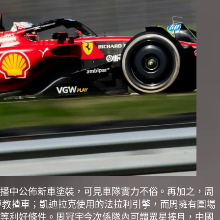
直播中公佈新車塗裝，可見車隊實力不俗。再加之，周
傅教揸車；凱迪拉克使用的法拉利引擎，而周擁有圍場
等等利好條件。周冠宇今次係隊內可謂眾星捧月，中國