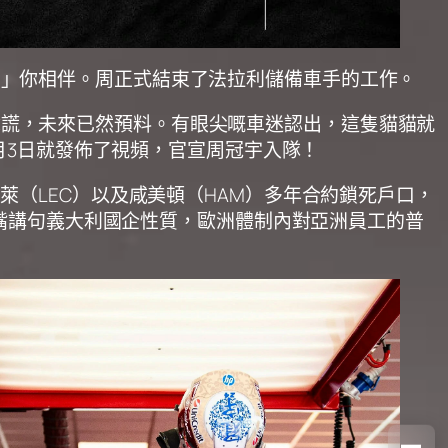
恩「宇」你相伴。周正式結束了法拉利儲備車手的工作。
不會說謊，未來已然預料。有眼尖嘅車迷認出，這隻貓貓就
月3日就發佈了視頻，官宣周冠宇入隊！
（LEC）以及咸美頓（HAM）多年合約鎖死戶口，
多嘴講句義大利國企性質，歐洲體制內對亞洲員工的普