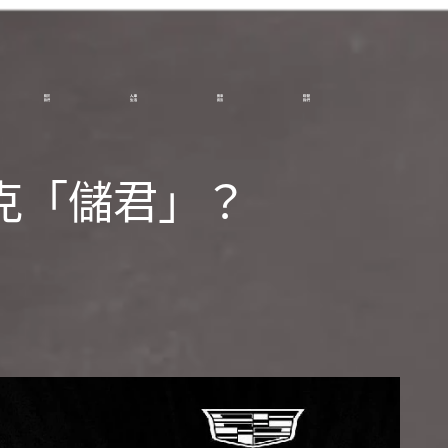
克「儲君」？