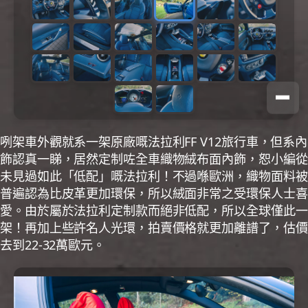
咧架車外觀就系一架原廠嘅法拉利FF V12旅行車，但系內
飾認真一睇，居然定制咗全車織物絨布面內飾，恕小編從
未見過如此「低配」嘅法拉利！不過喺歐洲，織物面料被
普遍認為比皮革更加環保，所以絨面非常之受環保人士喜
愛。由於屬於法拉利定制款而絕非低配，所以全球僅此一
架！再加上些許名人光環，拍賣價格就更加離譜了，估價
去到22-32萬歐元。