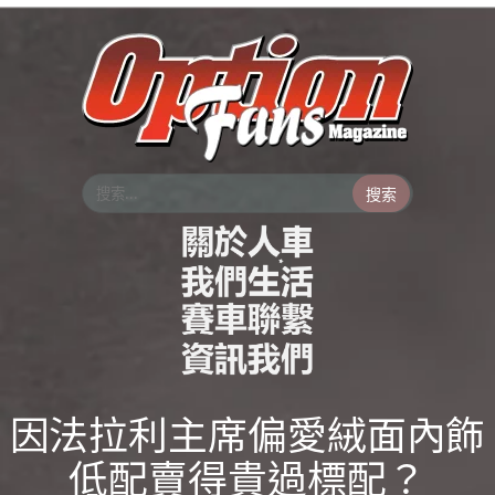
搜索
因法拉利主席偏愛絨面內飾
低配賣得貴過標配？