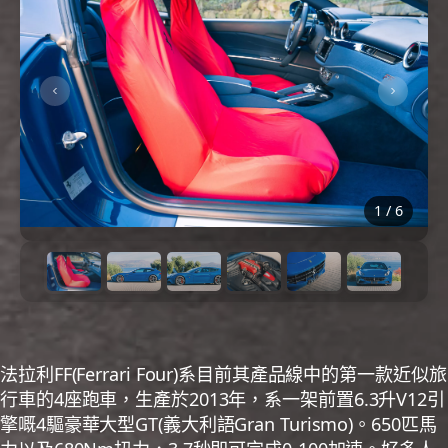
1
/
6
法拉利FF(Ferrari Four)系目前其產品線中的第一款近似旅
行車的4座跑車，生產於2013年，系一架前置6.3升V12引
擎嘅4驅豪華大型GT(義大利語Gran Turismo)。650匹馬