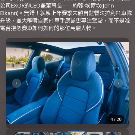
公司EXOR的CEO兼董事長——約翰·埃爾坎(John
Elkann)。無錯！就系上年賽季末親自監督法拉利F1車隊
升級，並大嘴噴自家F1車手應該更專注駕駛，而不是喺
電台抱怨賽車如何如何的那位高層人物。
4
/
20