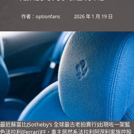
作者：
optionfans
2026 年 1 月 19 日
最近蘇富比(Sotheby’s 全球最古老拍賣行)出現咗一架藍
色法拉利(Ferrari)FF，車主居然系法拉利阿涅利家族控股