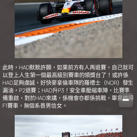
此時，HAD默默許願，如果前方有人再退賽，自己就可
以登上人生第一個最高級別賽車的領獎台了！或許係
HAD足夠虔誠，好快麥拿倫車隊的羅禮士（NOR）發生
漏油，P2退賽；HAD升P3！安全車壓縮車陣，比賽準
備重啟，對於HAD來講，係機會亦都係挑戰，畢竟揸得
F1賽車，無個系善男信女。