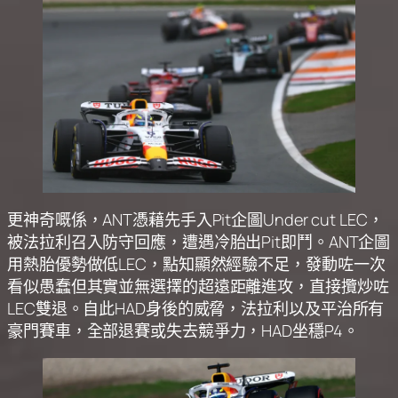
更神奇嘅係，ANT憑藉先手入Pit企圖Under cut LEC，
被法拉利召入防守回應，遭遇冷胎出Pit即鬥。ANT企圖
用熱胎優勢做低LEC，點知顯然經驗不足，發動咗一次
看似愚蠢但其實並無選擇的超遠距離進攻，直接攬炒咗
LEC雙退。自此HAD身後的威脅，法拉利以及平治所有
豪門賽車，全部退賽或失去競爭力，HAD坐穩P4。