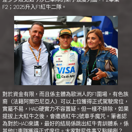
F2；2025升入F1紅牛二隊。
對於資金有限，而且係主體為歐洲人的F1圍場，有色族
裔（法籍阿爾巴尼亞人）可以上位獲得正式駕駛席位，
實屬不易，HAD硬實力不容置疑。但一樣不排除，如果
提拔上大紅牛之後，會遭遇紅牛2號車手魔咒。筆者認
為對於HAD來講，最好的結局係跳出紅牛青訓體系，係
其他F1車隊獲得正式席位。大家對尼件事又點睇咧？