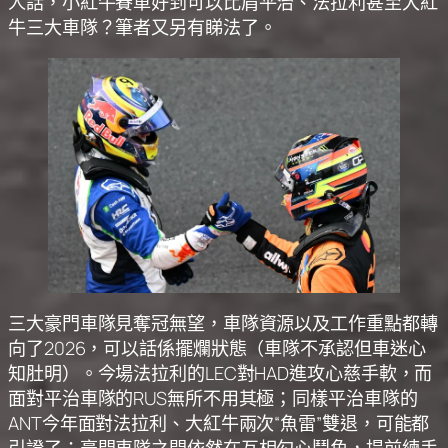
人話，小紅牛賽車好到可以比肩平治、法拉利甚至大紅
牛三大車隊？筆者又另有睇法了。
三大豪門車隊見奪冠無望，車隊資源以及工作重點都轉
向了2026，可以話係擺爛狀態（車隊不承認但車迷心
知肚明）。今場法拉利的LEC對HAD進攻心慈手軟，而
面對平治車隊的RUS無所不用其極；同樣平治車隊的
ANT今年面對法拉利、大紅牛兩次“魚雷”雙退，可能都
引證了：豪門車隊之間依然在互相勾心鬥角，提前練手