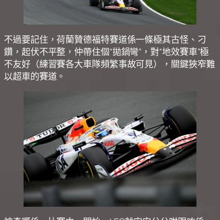
不過要記住，荷蘭贊德福特賽道係一條極其古怪、刁
鑽，起伏不平整，仲帶住個“拋鍋彎”，對“地效賽車”極
不友好（練習賽各大車隊頻繁事故可見），關鍵狹窄難
以超車的賽道。