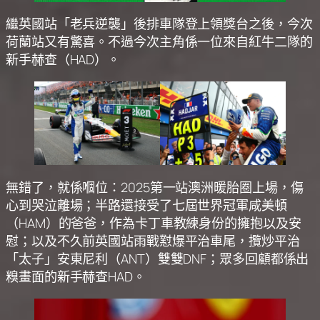
繼英國站「老兵逆襲」後排車隊登上領獎台之後，今次
荷蘭站又有驚喜。不過今次主角係一位來自紅牛二隊的
新手赫查（HAD）。
無錯了，就係嗰位：2025第一站澳洲暖胎圈上場，傷
心到哭泣離場；半路還接受了七屆世界冠軍咸美頓
（HAM）的爸爸，作為卡丁車教練身份的擁抱以及安
慰；以及不久前英國站雨戰懟爆平治車尾，攬炒平治
「太子」安東尼利（ANT）雙雙DNF；眾多回顧都係出
糗畫面的新手赫查HAD。