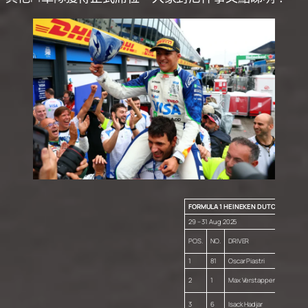
FORMULA 1 HEINEKEN DUTCH GRAND P
29 – 31 Aug 2025
POS.
NO.
DRIVER
TEAM
1
81
Oscar Piastri
McLar
Red Bu
2
1
Max Verstappen
Racing
Racing
3
6
Isack Hadjar