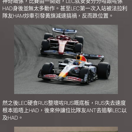
神奇嘅係，比賽由一開始，LEC就安安分分咁跟咗係
HAD身後並無太多動作。甚至LEC第一次入站被法拉利
隊友HAM炒車引發黃旗減速搞禍，反而跌位置。
然之後LEC硬食RUS整壞咗RUS嘅底板，RUS失去速度
根本追唔上HAD，後來仲讓位比隊友ANT去追擊LEC以
及HAD。