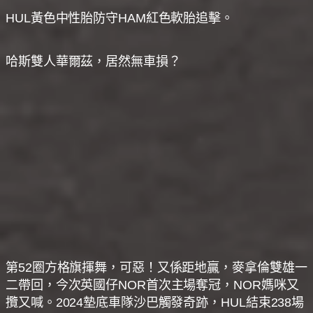
HUL黃色中性胎防守HAM紅色軟胎追擊。
哈斯雙人華爾茲，居然無車損？
第52圈方格旗揮舞，可惡！又係距地贏，麥拿倫雙雄一
二帶回，今次英國仔NOR首次主場奪冠，NOR媽咪又
攬又喊。2024墊底車隊沙巴觸發奇跡，HUL結束238場