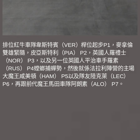
排位紅牛車隊韋斯特賓（VER）桿位起步P1，麥拿倫
雙雄緊隨，皮亞斯特利（PIA） P2，英國人羅禮士
（NOR） P3，以及另一位英國人平治車手羅素
（RUS） P4螳螂捕蟬勢，然後就係法拉利陣營的主場
大魔王咸美頓（HAM） P5以及隊友陸克萊（LEC）
P6，再跟前代魔王馬田車隊阿朗素（ALO） P7。