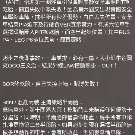
（ANT）借助第一圈炒車引發黃旗虛擬安全車翻PIT換
乾胎，簡直失敗中嘅失敗！因為第六圈又出現實體安全
車壓縮車陣，抹平所有秒差優勢，白白丟失位置。安全
車結束PIA迫不及待硬食VER宣示實力。有成六位車手
選擇暖胎圈入PIT換乾胎，而空出起步位置！其中RUS
P4、LEC P6排位靠前，簡直豪賭！
起步之後即事故，三車並排，必有一傷。大小紅牛企圖
夾OCO三文治，結果外線LAW撞斷懸掛，OUT！
BOR賭乾胎，自己失控上墻，賭博失敗！
Stint2 混亂雨戰 主流策略半雨胎：
毫無意外，第十圈落大雨！乾胎鬥士未賺得任何優勢十
分尷尬。同時期，半雨胎陣營壽命耗盡，幾乎所有車隊
扎堆更換第二套半雨胎。如果起步到現在選擇半雨胎無
做多餘動作的車手，會有所收益，例如麥拿倫車隊、