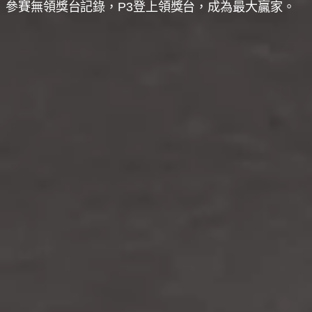
參賽無領獎台記錄，P3登上領獎台，成為最大贏家。