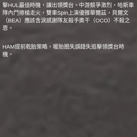
擊HUL最佳時機，讓出領獎台。中游競爭激烈，哈斯車
隊內鬥擦槍走火，雙車Spin上演優雅華爾茲，貝爾文
（BEA）應該含淚感謝隊友殺手奧干（OCO）不殺之
恩。
HAM提前乾胎策略，暖胎圈失誤錯失追擊領獎台時
機。