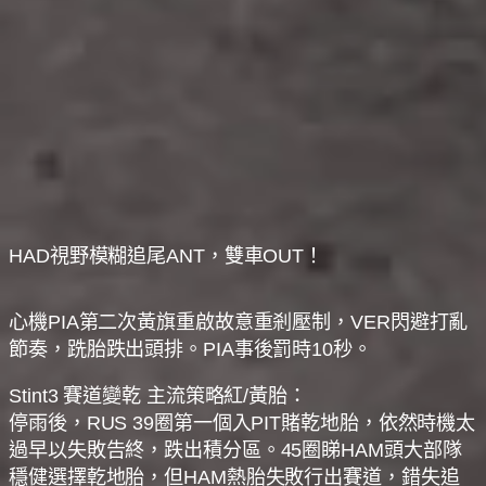
HAD視野模糊追尾ANT，雙車OUT！
心機PIA第二次黃旗重啟故意重剎壓制，VER閃避打亂
節奏，跣胎跌出頭排。PIA事後罰時10秒。
Stint3 賽道變乾 主流策略紅/黃胎：
停雨後，RUS 39圈第一個入PIT賭乾地胎，依然時機太
過早以失敗告終，跌出積分區。45圈睇HAM頭大部隊
穩健選擇亁地胎，但HAM熱胎失敗行出賽道，錯失追