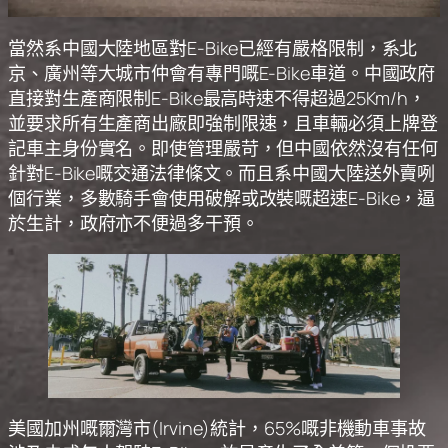
當然系中國大陸地區對E-Bike已經有嚴格限制，系北
京、廣州等大城市仲會有專門嘅E-Bike車道。中國政府
直接對生產商限制E-Bike最高時速不得超過25Km/h，
並要求所有生產商出廠即強制限速，且車輛必須上牌登
記車主身份實名。即使管理嚴苛，但中國依然沒有任何
針對E-Bike嘅交通法律條文。而且系中國大陸送外賣咧
個行業，多數騎手會使用破解或改裝嘅超速E-Bike，逼
於生計，政府亦不便過多干預。
美國加州嘅爾灣市(Irvine)統計，65%嘅非機動車事故