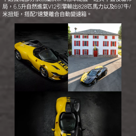
局，6.5升自然進氣V12引擎輸出828匹馬力以及697牛/
米扭矩，搭配7速雙離合自動變速箱。