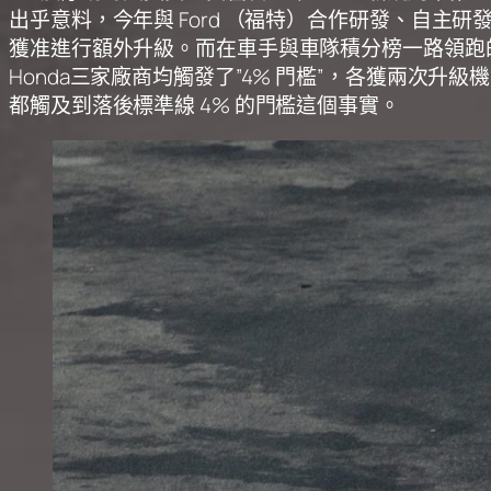
出乎意料，今年與 Ford （福特）合作研發、自主研發動力單元
獲准進行額外升級。而在車手與車隊積分榜一路領跑的 Me
Honda三家廠商均觸發了”4% 門檻”，各獲兩次升級
都觸及到落後標準線 4% 的門檻這個事實。