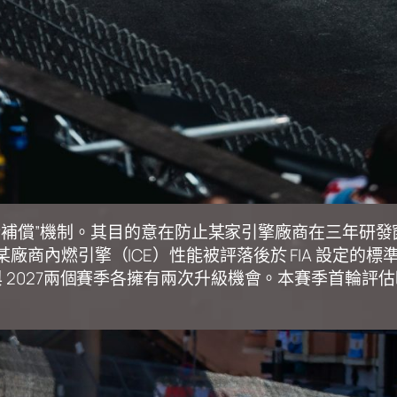
的一項”平衡補償”機制。其目的意在防止某家引擎廠商在三
商內燃引擎（ICE）性能被評落後於 FIA 設定的標準線 
6 與 2027兩個賽季各擁有兩次升級機會。本賽季首