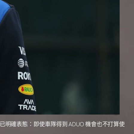
受訪問時已明確表態：即使車隊得到 ADUO 機會也不打算使