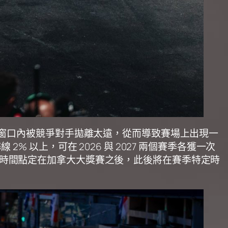
年研發窗口內被競爭對手拋離太遠，從而導致賽場上出現一
2% 以上，可在 2026 與 2027 兩個賽季各獲一次
輪評估時間點定在加拿大大獎賽之後，此後將在賽季特定時