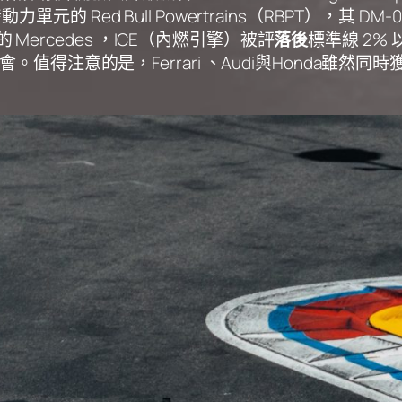
的 Red Bull Powertrains（RBPT），其 D
rcedes ，ICE（內燃引擎）被評
落後
標準線 2% 
機會。值得注意的是，Ferrari 、Audi與Honda