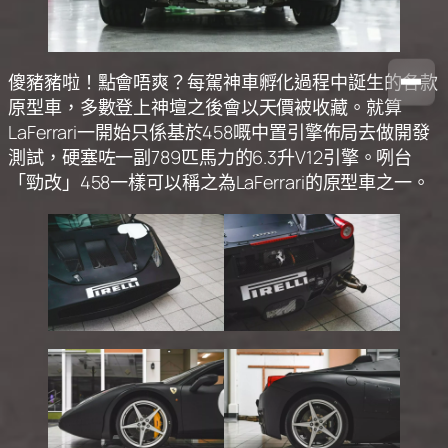
傻豬豬啦！點會唔爽？每駕神車孵化過程中誕生的各款
原型車，多數登上神壇之後會以天價被收藏。就算
LaFerrari一開始只係基於458嘅中置引擎佈局去做開發
測試，硬塞咗一副789匹馬力的6.3升V12引擎。咧台
「勁改」458一樣可以稱之為LaFerrari的原型車之一。