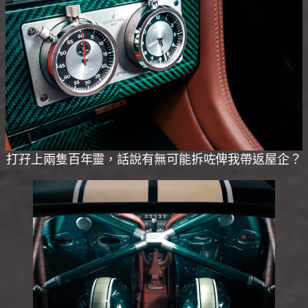
打孖上兩隻百年靈，話說有無可能拆咗俾我帶返屋企？