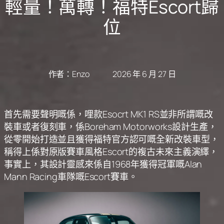
輕量！萬轉！福特Escort歸
位
作者：
Enzo
2026 年 6 月 27 日
首先需要聲明嘅係，哩款Esocrt MK1 RS並非所謂嘅改
裝車或者復刻車，係Boreham Motorworks設計生產，
從零開始打造並且獲得福特官方認可嘅全新改裝車型，
稱得上係對原版賽車風格Escort的複古未來主義演繹，
事實上，其設計靈感來係自1968年獲得冠軍嘅Alan
Mann Racing車隊嘅Escort賽車。