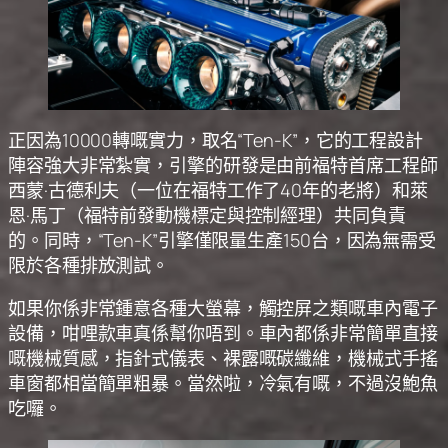
正因為10000轉嘅實力，取名“Ten-K”，它的工程設計
陣容強大非常紮實，引擎的研發是由前福特首席工程師
西蒙·古德利夫（一位在福特工作了40年的老將）和萊
恩·馬丁（福特前發動機標定與控制經理）共同負責
的。同時，“Ten-K”引擎僅限量生產150台，因為無需受
限於各種排放測試。
如果你係非常鍾意各種大螢幕，觸控屏之類嘅車內電子
設備，咁哩款車真係幫你唔到。車內都係非常簡單直接
嘅機械質感，指針式儀表、裸露嘅碳纖維，機械式手搖
車窗都相當簡單粗暴。當然啦，冷氣有嘅，不過沒鮑魚
吃囉。