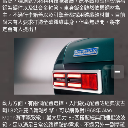
當然，哩滴就係材料科技嘅發展，原本鐵質結構替換為
鋁製鑄件以及鈦合金軸管。車身鈑金雖然依舊鋼材為
主，不過行李箱蓋以及引擎蓋都採用碳纖維材質。目前
尚未有人要求打造全碳纖維車身，但毫無疑問，將來一
定會有人提出！
動力方面，有兩個配置選擇，入門款式配置咗經典復古
嘅1.8公升雙凸輪軸引擎，可以講係對1968年 Alan
Mann賽車嘅致敬，最大馬力185匹搭配經典四速棍波波
箱，足以滿足日常公路駕駛的需求。不過另外一副準確