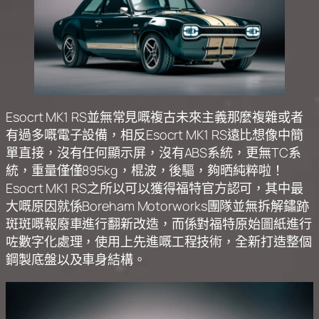
Esocrt MK1 RS並無常見嘅複古未來主義那麼複雜或者
有過多嘅電子設備，相反Esocrt MK1 RS遠比想像中簡
單直接，沒有任何顯示屏，沒有ABS系統，更無TC系
統，重量僅僅895kg，棍波，後驅，夠晒純粹啦！
Esocrt MK1 RS之所以可以獲得福特官方認可，其中最
大嘅原因就係Boreham Motorworks團隊並無拆解鏽跡
斑斑嘅報廢車進行翻新改造，而係對福特原始圖紙進行
咗數字化處理，使用上先進嘅工程技術，全新打造整個
鋼製底盤以及車身結構。