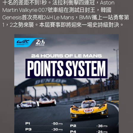
十名的差距不到1秒。法拉利衝擊四連冠，Aston
Martin Valkyrie 007號車組在測試日封王，韓國
Genesis首次亮相24H Le Mans，BMW攜上一站勇奪第
1，2之勢來襲。本屆賽事即將迎來一場史詩級對決。