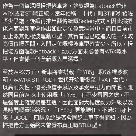
作為一個資深嘅掃把佬車迷，始終認為Hatback並非
WRX或者STi嘅正統，當年俗稱「十代」嘅STi都引發咗
唔少爭議，後續再推出翻傳統嘅Seden款式。因此掃把
佬方面對新車會作出如此定位係意料當中。而且目前市
面上嘅其他棍波運動車型，其實普遍已經進入咗一個較
高價位嘅區間，入門定位嘅棍波車型確實少。所以，掃
把佬方面哩款Hatback，動力方面未必會有WRX嘅水
平，但會係一個全新嘅入門選擇。
至於WRX方面，新車將會搭載「TY85」嘅6速棍波波
箱，从WRX STI「GD」世代开始服役至「VA」世代，
以高耐久性、優秀換檔手感以及承受高扭力而聞名，雖
然同目前WRX上使用嘅「TY75」有不少雷同之處，不
過強度上確實相差甚遠。因此面對大幅度動力升級以及
長時間嘅賽道路況，「TY85」更能勝任。不過STi身上
嘅「DCCD」四驅系統是否會同步上車不得而知，因為
掃把佬方面始終未曾發布真正嘅STi車型。