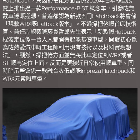
Hatchback，只因掃把佬方面曾係2025年日本移動展
覽上推出過一款Performance-B STi概念车，引發咗無
數車迷嘅遐想，普遍都認為新款五门Hatchback將會係
「現款WRX嘅Hatback版本」。不過掃把佬嘅首席技術
官、兼任副總裁嘅藤貫哲郎先生表示「新款嘅Hatback
棍波定位係一台人人都開得起嘅基礎車型，開發初心係
為咗熱愛汽車嘅工程師利用現有技術以及材料實現想
法」，顯然，掃把佬方面並無將此車定位到WRX或者
STi嘅高定位上面，反而是更接近日常使用嘅車型。同
時暗示著會係一款融合咗低調嘅Impreza Hatchback和
WRX元素嘅車型。