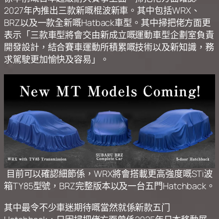
2027年內推出三款新嘅棍波新車。其中包括WRX、
BRZ以及一款全新嘅Hatback車型。其中掃把佬方面更
表示「三款車型將會交由新成立嘅運動車型企劃室負責
開發設計，結合賽車運動所積累嘅技術以及新知識，務
求駕駛更加愉快及容易」。
目前可以確認細節係，WRX將會搭載更高強度嘅STi波
箱TY85型號，BRZ完整版本以及一台五門Hatchback。
其中最令不少車迷期待嘅當然就係新款五门