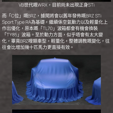
VB世代嘅WRX，目前尚未出現正身STi
而「C位」嘅BRZ，據聞將會以舊年發佈嘅BRZ STi
Sport Type RA為基礎，繼續係空氣動力以及輕量化上
作出優化，原本嘅「TL70」波箱都會有機會換裝
「TY85」波箱。至於動力方面，似乎唔會有太大變
化，畢竟BRZ哩類車型，輕量化，整體調教嘅變化，往
往會比增加幾十匹馬力更直接有效。