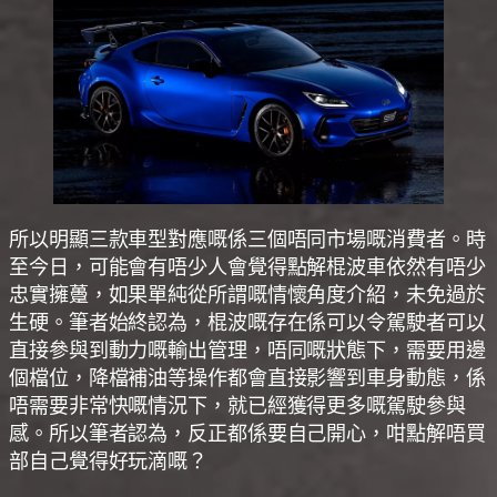
所以明顯三款車型對應嘅係三個唔同市場嘅消費者。時
至今日，可能會有唔少人會覺得點解棍波車依然有唔少
忠實擁躉，如果單純從所謂嘅情懷角度介紹，未免過於
生硬。筆者始終認為，棍波嘅存在係可以令駕駛者可以
直接參與到動力嘅輸出管理，唔同嘅狀態下，需要用邊
個檔位，降檔補油等操作都會直接影響到車身動態，係
唔需要非常快嘅情況下，就已經獲得更多嘅駕駛參與
感。所以筆者認為，反正都係要自己開心，咁點解唔買
部自己覺得好玩滴嘅？