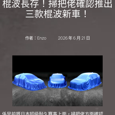
棍波長存！掃把佬確認推出
三款棍波新車！
作者：
Enzo
2026 年 6 月 21 日
係早前嘅日本超級耐久賽事上面，掃把佬方面確認