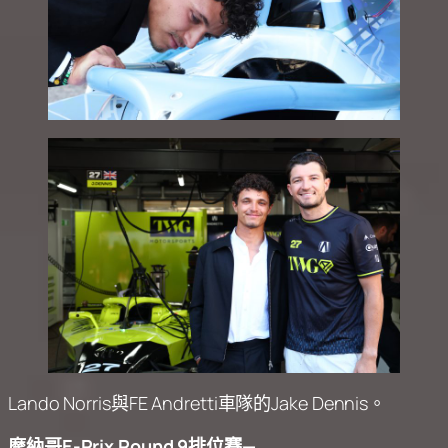
Lando Norris與FE Andretti車隊的Jake Dennis。
摩納哥E-Prix Round 9排位賽—