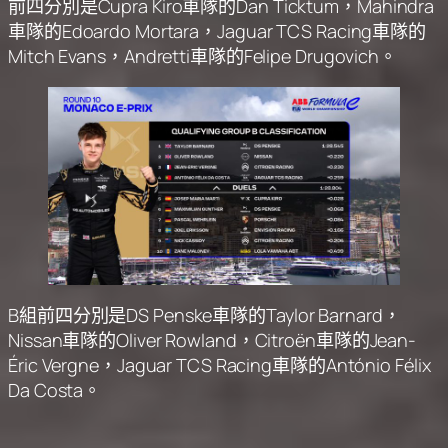
前四分別是Cupra Kiro車隊的Dan Ticktum，Mahindra
車隊的Edoardo Mortara，Jaguar TCS Racing車隊的
Mitch Evans，Andretti車隊的Felipe Drugovich。
B組前四分別是DS Penske車隊的Taylor Barnard，
Nissan車隊的Oliver Rowland，Citroën車隊的Jean-
Éric Vergne，Jaguar TCS Racing車隊的António Félix
Da Costa。