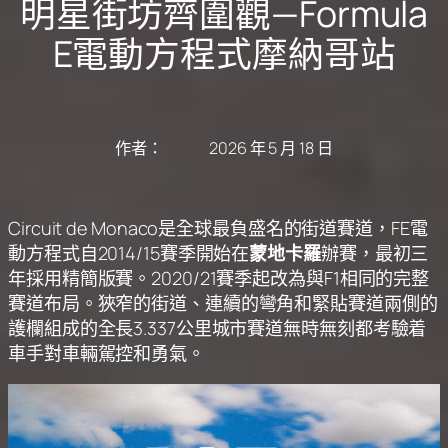
明星街坊齊圍觀—Formula
E電動方程式摩納哥站
作者：
2026 年 5 月 18 日
Circuit de Monaco是全球最負盛名的街道賽道，FE電
動方程式自2014/15賽季開始在
蒙地卡羅
辦賽，最初三
年採用精簡版賽。2020/21賽季起改為與F1相同的完整
賽道布局。狹窄的街道、連續的彎角和緊貼賽道兩側的
護欄組成的全長3.337公里城市賽道無時無刻都考驗着
車手對車輛駕控和勇氣。