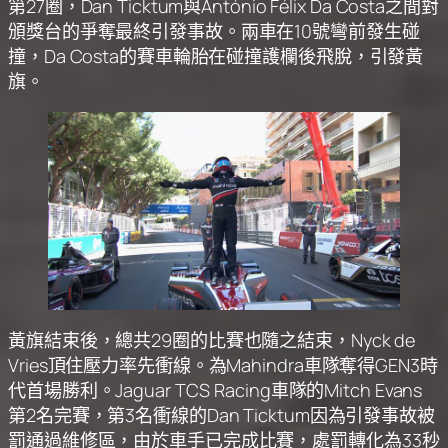
第27圈，Dan Ticktum與António Félix Da Costa之間對
頒獎台的爭奪最終引發事故。兩車在10號彎前發生碰
撞，Da Costa的賽車輪胎在碰撞護欄後飛脫，引發黃
旗。
黃旗結束後，總共29圈的比賽也隨之結束，Nyck de
Vries頂住壓力率先衝線。為Mahindra車隊奪得GEN3時
代首場勝利。Jaguar TCS Racing車隊的Mitch Evans
第2名完賽，第3名衝線的Dan Ticktum因為引發事故被
罰通過維修區，由於車手已完成比賽，處罰轉化為33秒