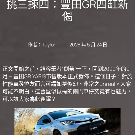
挑三揀四：豐田GR四缸新
偈
作者：
Taylor
2026 年 5 月 24 日
正文開始之前，請容筆者“倒帶”一下，回到2020年的9
月 – 豐田GR YARIS市售版本正式發佈。這個日子，對於
性能車發燒友而言可謂如夢似幻、非常之unreal。大家
可能不明白，這台型似鼠標的兩門車仔究竟有乜魅力，
可以讓大家為此雀躍？