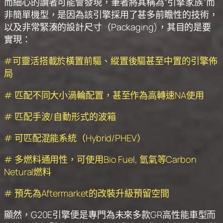
而細心的讀者可能會發現，筆者將其稱為“引擎家族”而
非簡單機型，是因為該引擎採用了甚多前瞻性的技術，
以及非常緊湊的設計尺寸（Packaging)，其目的是要
實現：
#可靈活搭載於橫置前驅、縱置後驅甚至中置的引擎佈
局
# 匹配不同大小渦輪配置，甚至作為高轉速NA使用
# 匹配手波/自動形式的波箱
# 可匹配混能系統（Hybrid/PHEV）
# 多燃料通用性，可使用Bio Fuel, 氫氣等Carbon
Netural燃料
# 預先為Aftermarket的改裝升級預留空間
顯然，G20E引擎便是專門為未來多款GR高性能車型而