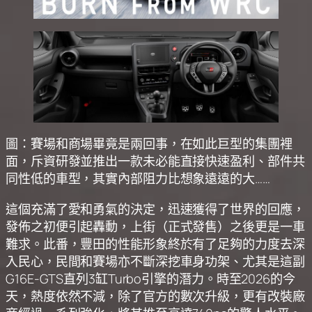
圖：賽場和商場畢竟是兩回事，在如此巨型的集團裡
面，斥資研發並推出一款未必能直接快速盈利、部件共
同性低的車型，其實內部阻力比想象遠遠的大……
這個充滿了愛和勇氣的決定，迅速獲得了世界的回應，
發佈之初便引起轟動，上街（正式發售）之後更是一車
難求。此番，豐田的性能形象終於有了足夠的力度去深
入民心，民間和賽場亦不斷深挖車身功架、尤其是這副
G16E-GTS直列3缸Turbo引擎的潛力。時至2026的今
天，熱度依然不減，除了官方的數次升級，更有改裝廠