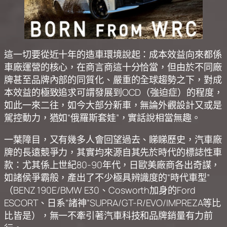
這一切要從近十年的造車環境說起：成本效益向來都係
車廠運營的核心，在商言商這十分恰當，但由於不同廠
牌甚至品牌內部的同質化、嚴重的全球趨勢之下，對成
本效益的極致追求可謂發展到OCD（強迫症）的程度，
如此一來二往，如今大部分新車，無論外觀設計又或是
駕控動力，猶如“俄羅斯套娃”，實話說相當無趣。
一葉障目，又有幾多人會回望過去、睇睇歷史，汽車廠
牌的長遠競爭力，其實均來源自其先於時代的標誌性車
款：尤其係上世紀80-90年代，日歐美廠商各出奇謀，
如諸侯爭霸般，產出了不少極具辨識度的“時代車型”
（BENZ 190E/BMW E30、Cosworth加身的Ford
ESCORT、日系“諸神”SUPRA/GT-R/EVO/IMPREZA等比
比皆是），無一不牽引著汽車科技和品牌銷量有力前