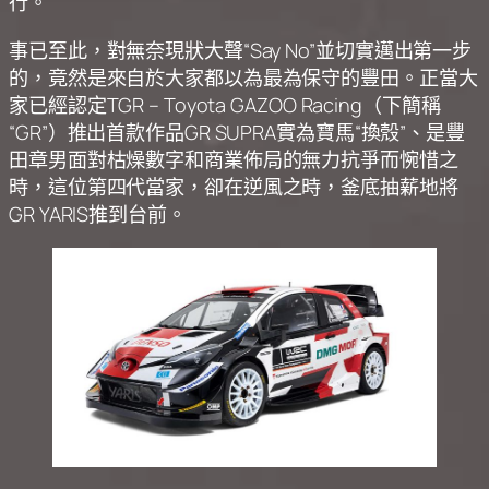
行。
事已至此，對無奈現狀大聲“Say No”並切實邁出第一步
的，竟然是來自於大家都以為最為保守的豐田。正當大
家已經認定TGR – Toyota GAZOO Racing（下簡稱
“GR”）推出首款作品GR SUPRA實為寶馬“換殼”、是豐
田章男面對枯燥數字和商業佈局的無力抗爭而惋惜之
時，這位第四代當家，卻在逆風之時，釜底抽薪地將
GR YARIS推到台前。