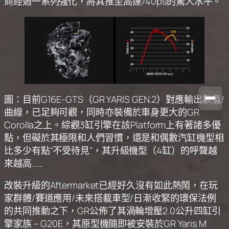
商經過一系列強化，將其推至高達740ps的驚人水平。
圖：目前G16E-GTS（GR YARIS GEN.2）對應輸出數值/
曲線，已足夠可觀，同時亦裝備於車身更大的GR
Corolla之上。綜觀3缸引擎在該Platform上有著諸多優
點，但礙於其極限和人們習慣，還是和偶數汽缸機型相
比多少有點“不受待見”，其升級機型（4缸）的呼聲越
來越高……
改裝升級的Aftermarket已經好久沒有如此熱鬧，在玩
家群體/賽道應用/未來搭載車型/日漸收緊的環保法例
的共同推動之下，GR公佈了其渦輪增壓2.0公升四缸引
擎家族 – G20E，其原型機隨即被安裝於GR Yaris M