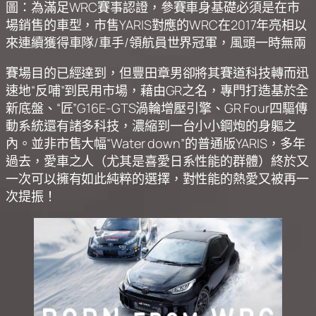
圖：為滿足WRC賽事認證，參賽車身基礎必須是在市
場銷售的車型，市售YARIS對應的WRC在2017年亮相以
來連續獲得車隊/車手/領航員世界冠軍，風頭一時無兩
賽場目的已經達到，但豐田章男卻將其賽道科技轉而迅
速地“反哺”到民用市場，藉由GR之名，專門打造基於全
新底盤、“匠”G16E-GTS渦輪增壓引擎、GR Four四驅傳
動系統還有諸多科技，濃縮到一台小小鋼炮的身軀之
內。並非市售大幅“Water down”的普通版YARIS，多年
過去，愛車之人（尤其是喜愛日系性能的群體）終於又
一次可以擁有如此純粹的選擇，對性能的熱愛又被再一
次提振！