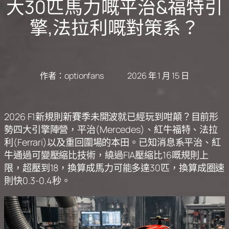
大30匹馬力嘅平治&福特引
擎,法拉利嘅對策系？
作者：
optionfans
2026 年 1 月 15 日
2026 F1新規則新賽季未開波就已經玩到咁顛？目前形
勢四大引擎陣營，平治(Mercedes)、紅牛福特、法拉
利(Ferrari)以及重回圍場的本田。已知消息系平治、紅
牛通過可變壓縮比技術，繞過FIA壓縮比16嘅規則上
限，超壓到18，換算成馬力可能多達30匹，換算成圈速
則快0.3-0.4秒。