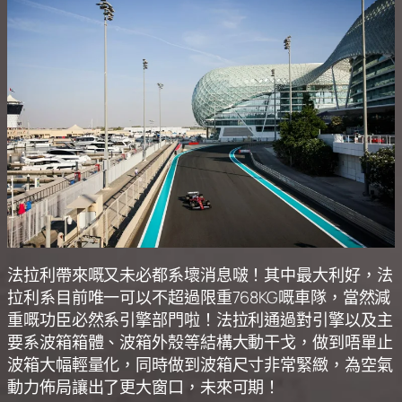
法拉利帶來嘅又未必都系壞消息啵！其中最大利好，法
拉利系目前唯一可以不超過限重768KG嘅車隊，當然減
重嘅功臣必然系引擎部門啦！法拉利通過對引擎以及主
要系波箱箱體、波箱外殼等結構大動干戈，做到唔單止
波箱大幅輕量化，同時做到波箱尺寸非常緊緻，為空氣
動力佈局讓出了更大窗口，未來可期！