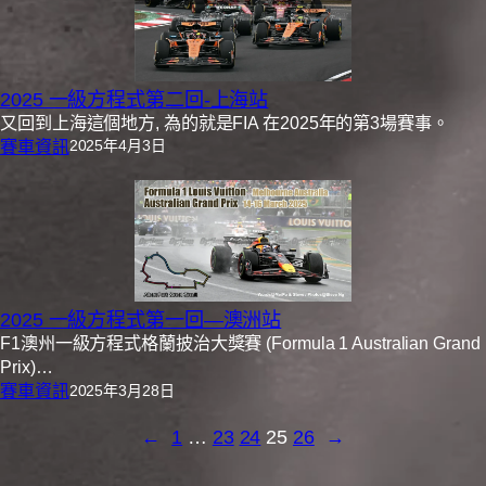
2025 一級方程式第二回-上海站
又回到上海這個地方, 為的就是FIA 在2025年的第3場賽事。
賽車資訊
2025年4月3日
2025 一級方程式第一回—澳洲站
F1澳州一級方程式格蘭披治大獎賽 (Formula 1 Australian Grand
Prix)…
賽車資訊
2025年3月28日
←
1
…
23
24
25
26
→