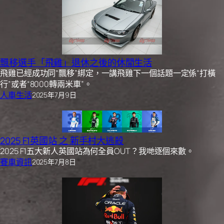
飄移選手「飛雞」退休之後的休閒生活
飛雞已經成功同“飄移”綁定，一講飛雞下一個話題一定係“打橫
行”或者“8000轉兩米車”。
人車生活
2025年7月9日
2025 F1英國站 之 新手村大逃殺
2025 F1五大新人英國站為何全員OUT？我哋逐個來數。
賽車資訊
2025年7月8日