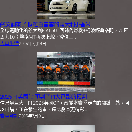
終於翻來了 個粒白雪雪的義大利小香米
全線電動化的義大利FIAT500回歸內燃機+棍波經典搭配，70匹
馬力1.0引擎搭MT再次上線，燈位王…
人車生活
2025年7月13日
2025 F1英國站 預判了F1大電影的預判
信息量巨大！F1 2025英國GP，改變本賽季走向的關鍵一站。可
以咁講，正在發生的事，遠比劇本更精彩…
賽車資訊
2025年7月9日