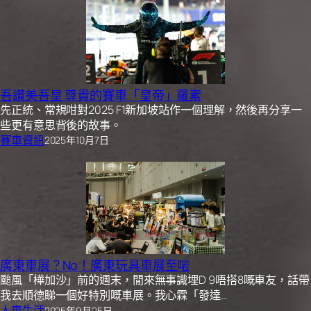
吾讚美吾皇 尊貴的賽車「皇帝」羅素
先正統、常規咁對2025 F1新加坡站作一個理解，然後再分享一
些更有意思背後的故事。
賽車資訊
2025年10月7日
廣東車展？No！廣東玩具車展至啱
颱風「樺加沙」前的週末，閒來無事識埋D 9唔搭8嘅車友，話帶
我去順德睇一個好特別嘅車展。我心霖「發達…
人車生活
2025年9月25日