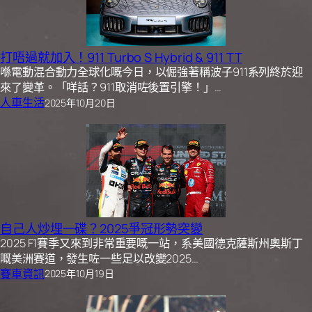
打唔過就加入！911 Turbo S Hybrid & 911 TT
喺電動混合動力全球化嘅今日，以倔強著稱波子911系列終於迎
來了變革。「咩話？911取消咗後置引擎！」…
人車生活
2025年10月20日
自己人炒埋一碟？2025爭冠形勢突變
2025 F1賽季又來到非常重要嘅一站，系美國德克薩斯州奧斯丁
嘅美洲賽道，發生咗一些足以改變2025…
賽車資訊
2025年10月19日