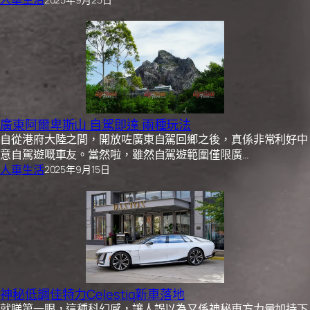
廣東阿爾卑斯山 自駕即達 兩種玩法
自從港府大陸之間，開放咗廣東自駕回鄉之後，真係非常利好中
意自駕遊嘅車友。當然啦，雖然自駕遊範圍僅限廣…
人車生活
2025年9月15日
神秘低調佳特力Celestiq新車落地
就睇第一眼，這種科幻感，讓人誤以為又係神秘東方力量加持下